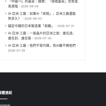
「中國+1」的贏家｜越南：「頭號贏家」也有成
長煩惱
2026-08-04
AI·亞洲·工廠｜如果AI「退燒」，亞洲工廠還能
熱多久？
2026-08-03
錨定中國的日本製造業「剝離」
2026-07-31
AI·亞洲·工廠｜一張晶片的亞洲之旅：誰在造、
誰在封、誰在裝
2026-07-30
AI·亞洲·工廠｜他們不寫代碼，但AI離不開他們
2026-07-29
媒體連結
財經時報