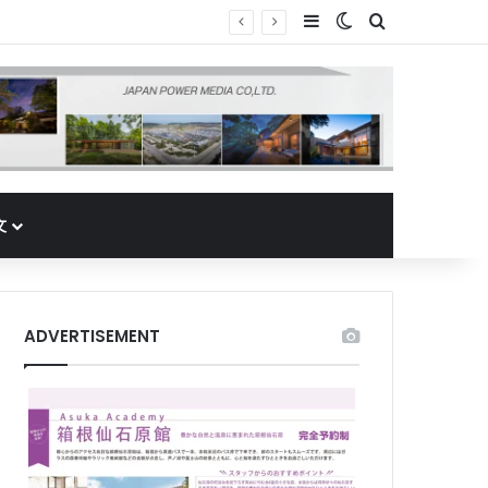
Sidebar
Switch skin
Search for
文
ADVERTISEMENT