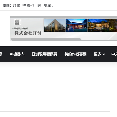
家｜泰國：想做「中國+1」的「樞紐」
察
AI機器人
亞洲現場觀察員
特約作者專欄
更多
中