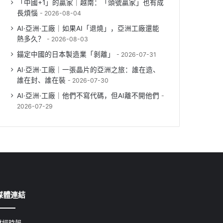
「中國+1」的贏家｜越南：「頭號贏家」也有成
長煩惱
2026-08-04
AI·亞洲·工廠｜如果AI「退燒」，亞洲工廠還能
熱多久？
2026-08-03
錨定中國的日本製造業「剝離」
2026-07-31
AI·亞洲·工廠｜一張晶片的亞洲之旅：誰在造、
誰在封、誰在裝
2026-07-30
AI·亞洲·工廠｜他們不寫代碼，但AI離不開他們
2026-07-29
媒體連結
財經時報