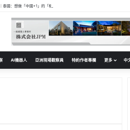
家｜泰國：想做「中國+1」的「樞紐」
察
AI機器人
亞洲現場觀察員
特約作者專欄
更多
中