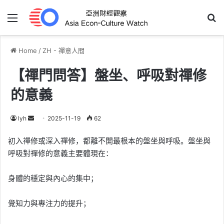
Menu
Se
Home
/
ZH - 禪意人間
【禪門問答】盤坐、呼吸對禪修
的意義
Send
lyh
2025-11-19
62
an
初入禪修或深入禪修，都離不開最根本的盤坐與呼吸。盤坐與
email
呼吸對禪修的意義主要體現在：
身體的穩定與內心的集中；
覺知力與專注力的提升；