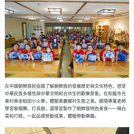
在中國朝鮮族民俗園了解朝鮮族的發展歷史與文化特色，感受
中華民族多樣性與中華文明和合共生的歡樂景象。在和龍市光
東村乘坐稻田小火車，體驗美麗鄉村生態之美。跟隨專業老師
學習象帽舞、打長鼓，還學習製作了朝鮮族特色美食——辣白
菜和打糕，一起品嚐勞動成果，體驗勞動樂趣。