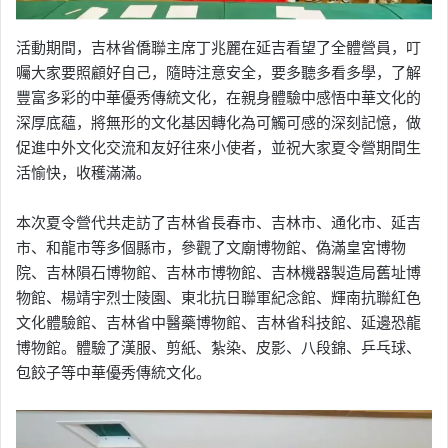
活動期間，吉林省僑聯主席丁兆麗在延吉看望了全體營員，叮
囑大家要照顧好自己，隨時注意安全，要多聽多看多學，了解
豐富多彩的中華優秀傳統文化，在親身體驗中感悟中華文化的
深厚底蘊，將無形的文化基因轉化為可觸可感的深刻記憶，做
促進中外文化交流和友好往來小使者，並祝大家夏令營期間生
活愉快，收穫滿滿。
本次夏令營代共走訪了吉林省長春市、吉林市、通化市、延吉
市、和龍市等多個縣市，參觀了文廟博物館、偽滿皇宮博物
院、吉林隕石博物館、吉林市博物館、吉林機器製造局舊址博
物館、楊靖宇烈士陵園、東北抗日聯軍紀念館、輝南抗聯紅色
文化體驗館、吉林省中醫藥博物館、吉林省科技館、延邊恐龍
博物館。體驗了漢服、剪紙、紮染、皮影、八段錦、乒乓球、
包餃子等中華優秀傳統文化。