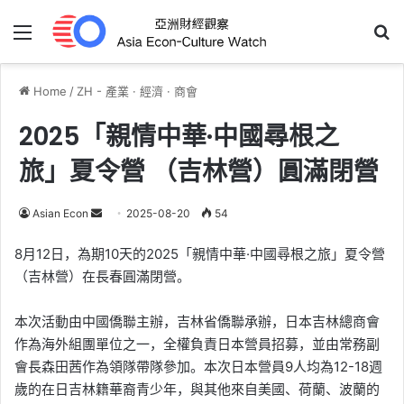
Menu
Se
Home
/
ZH - 產業 · 經濟 · 商會
2025「親情中華·中國尋根之
旅」夏令營 （吉林營）圓滿閉營
Send
Asian Econ
2025-08-20
54
an
8月12日，為期10天的2025「親情中華·中國尋根之旅」夏令營
email
（吉林營）在長春圓滿閉營。
本次活動由中國僑聯主辦，吉林省僑聯承辦，日本吉林總商會
作為海外組團單位之一，全權負責日本營員招募，並由常務副
會長森田茜作為領隊帶隊參加。本次日本營員9人均為12-18週
歲的在日吉林籍華裔青少年，與其他來自美國、荷蘭、波蘭的