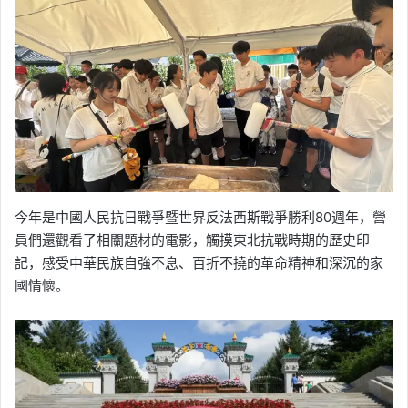
今年是中國人民抗日戰爭暨世界反法西斯戰爭勝利80週年，營
員們還觀看了相關題材的電影，觸摸東北抗戰時期的歷史印
記，感受中華民族自強不息、百折不撓的革命精神和深沉的家
國情懷。