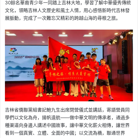
30餘名華裔青少年一同踏上吉林大地，學習了解中華優秀傳統
文化，領略吉林人文歷史和風土人情，用心感悟新時代吉林發
展脈動，完成了一次難忘又精彩的跨越山海的尋根之旅。
吉林省僑聯黨組書記鮑九生出席閉營儀式並講話，寄語營員同
學們以文化為舟，揚帆遠航——做中華文明的傳承者，通過多
種渠道向身邊人講述中國故事，讓中華文化薪火相傳，讓世界
看到一個真實、立體、全面的中國；以交流為橋，聯通世界