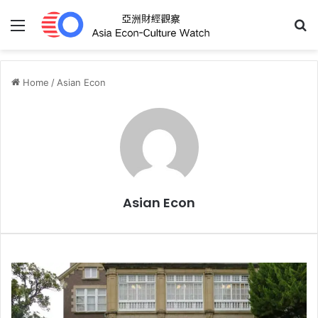
Menu
S
Home
/
Asian Econ
Asian Econ