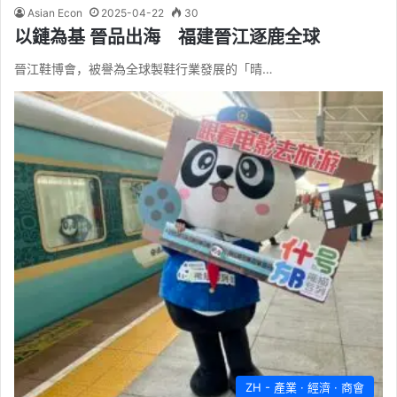
Asian Econ
2025-04-22
30
以鏈為基 晉品出海 福建晉江逐鹿全球
晉江鞋博會，被譽為全球製鞋行業發展的「晴…
ZH - 產業 · 經濟 · 商會