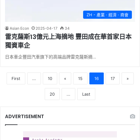
ZH - 產業 · 經濟 · 商會
Asian Econ
2025-04-17
34
雷克薩斯13億元上海摘地 豐田成在華首家日本
獨資車企
日本車企豐田汽車旗下的高端品牌雷克薩斯摘…
First
...
10
«
15
16
17
»
20
...
Last
ADVERTISEMENT