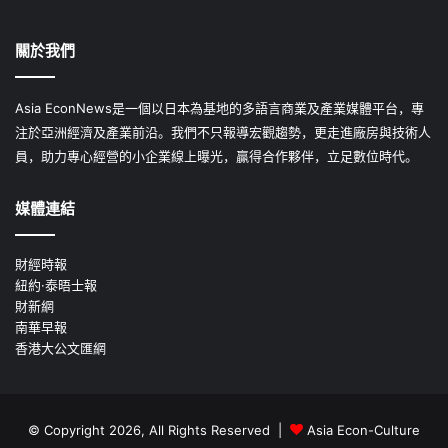
關於我們
Asia EconNews是一個以日本為基地的多語言商業及產業媒體平台，專
注於亞洲經濟及產業前沿。我們不只報導宏觀趨勢，更走進廠房與技術人
員，助力專心經營的小企業線上曝光，贏得合作夥伴，立足數位時代。
媒體連結
財經時報
紐約·泰晤士報
財新網
南華早報
香港大公文匯網
© Copyright 2026, All Rights Reserved |
Asia Econ-Culture