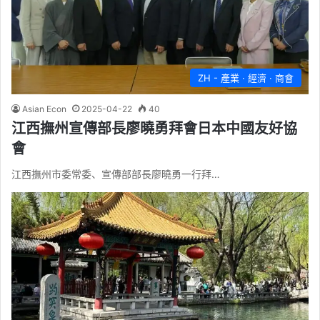
ZH - 產業 · 經濟 · 商會
Asian Econ
2025-04-22
40
江西撫州宣傳部長廖曉勇拜會日本中國友好協
會
江西撫州市委常委、宣傳部部長廖曉勇一行拜…