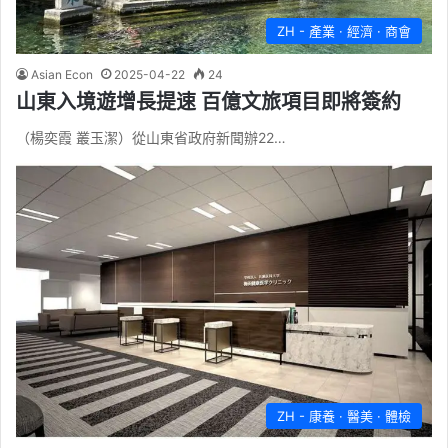
ZH - 產業 · 經濟 · 商會
Asian Econ
2025-04-22
24
山東入境遊增長提速 百億文旅項目即將簽約
（楊奕霞 叢玉潔）從山東省政府新聞辦22…
ZH - 康養 · 醫美 · 體檢