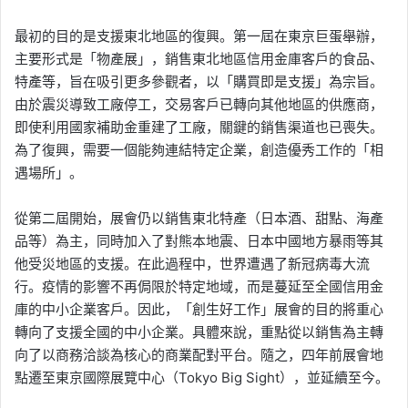
最初的目的是支援東北地區的復興。第一屆在東京巨蛋舉辦，
主要形式是「物產展」，銷售東北地區信用金庫客戶的食品、
特產等，旨在吸引更多參觀者，以「購買即是支援」為宗旨。
由於震災導致工廠停工，交易客戶已轉向其他地區的供應商，
即使利用國家補助金重建了工廠，關鍵的銷售渠道也已喪失。
為了復興，需要一個能夠連結特定企業，創造優秀工作的「相
遇場所」。
從第二屆開始，展會仍以銷售東北特產（日本酒、甜點、海產
品等）為主，同時加入了對熊本地震、日本中國地方暴雨等其
他受災地區的支援。在此過程中，世界遭遇了新冠病毒大流
行。疫情的影響不再侷限於特定地域，而是蔓延至全國信用金
庫的中小企業客戶。因此，「創生好工作」展會的目的將重心
轉向了支援全國的中小企業。具體來說，重點從以銷售為主轉
向了以商務洽談為核心的商業配對平台。隨之，四年前展會地
點遷至東京國際展覽中心（Tokyo Big Sight），並延續至今。