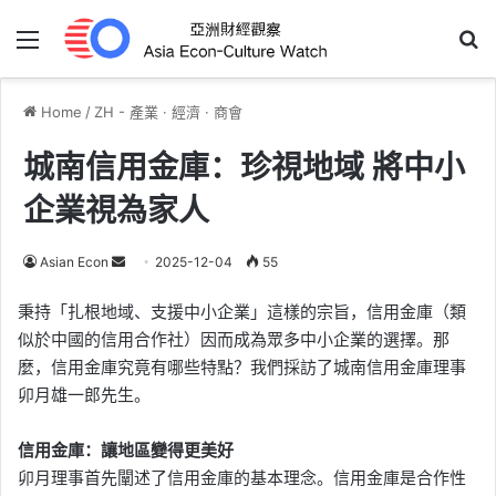
Menu
Se
Home
/
ZH - 產業 · 經濟 · 商會
城南信用金庫：珍視地域 將中小
企業視為家人
Send
Asian Econ
2025-12-04
55
an
秉持「扎根地域、支援中小企業」這樣的宗旨，信用金庫（類
email
似於中國的信用合作社）因而成為眾多中小企業的選擇。那
麼，信用金庫究竟有哪些特點？我們採訪了城南信用金庫理事
卯月雄一郎先生。
信用金庫：讓地區變得更美好
卯月理事首先闡述了信用金庫的基本理念。信用金庫是合作性