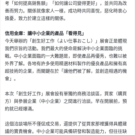
考「如何提高銷售額」「如何讓公司變得更好」，並共同為改
善而努力。關係就像家人一樣，成功時共同喜悅，惡化時衷心
擔憂，致力於建立這樣的關係。
信用金庫：讓中小企業的產品「看得見」
今天舉辦的「創生好工作（よい仕事おこし）」展會正是體現
我們宗旨的活動。我們最大的使命是解決中小企業面臨的挑
戰。中小企業面臨的一大難題是，即使產品再優秀，也難以被
外界了解。各地有許多使用精選材料製作的優良產品和擁有高
超技術的企業，而關鍵在於「讓他們被了解，並創造相遇的機
會」。
本次「創生好工作」展會設有單獨的商務洽談區，買家（購買
方）與參展企業（中小企業）之間進行洽談。早在開展前，預
約就已經爆滿。
這個洽談場所不僅促成交易，還提供了從買家那裡獲得具體建
議的寶貴機會。中小企業可能具備研發和製造能力，但往往缺