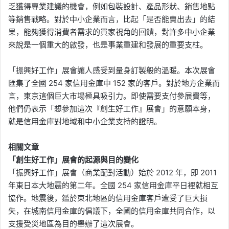
乏獲得專業建議的機會，例如包裝設計、產品形狀、銷售地點
等銷售戰略。對於中小企業而言，比起「是否能賣出去」的結
果，能夠獲得消費者需求的買家視角的回饋，對許多中小企業
來說是一個重大的啟發，也是事業重建和發展的重要支柱。
「振興好工作」展會讓人感受到量身訂製般的溫暖。本次展會
匯集了全國 254 家信用金庫中 152 家的客戶。對於地方企業而
言，東京這個巨大市場極具吸引力。即使需要支付參展費等，
他們仍表示「想參加這次『創生好工作』展會」的意願本身，
就是信用金庫對地域和中小企業支持的證明。
相關文章
「創生好工作」展會的起源與目的變化
「振興好工作」展會（商業配對活動）始於 2012 年，即 2011
年東日本大地震的第二年。全國 254 家信用金庫平日裡就相互
協作。地震後，鑑於東北地區的信用金庫客戶遭受了巨大損
失，在城南信用金庫的倡議下，全國的信用金庫共同合作，以
支援受災地區為目的舉辦了這次展會。