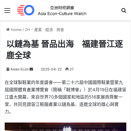
Menu
Se
Home
/
ZH - 產業 · 經濟 · 商會
以鏈為基 晉品出海 福建晉江逐
鹿全球
Send
Asian Econ
2025-04-22
27
an
在全球製鞋業的年度盛會——第二十六屆中國國際鞋業暨第九
email
屆國際體育產業博覽會（簡稱「鞋博會」）於4月19日在福建晉
江盛大開幕，來自世界70多個國家和地區的516家展商齊聚一
堂，共同見證晉江鞋服產業以鏈為基、逐鹿全球的雄心與實
力。