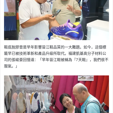
鞋底脫膠曾是早年影響晉江鞋品質的一大難題。如今，這個標
籤早已被技術革新和產品升級所取代。福建凱基高分子材料公
司的張峻豪回憶道：「早年晉江鞋被稱為『7天鞋』，我們很不
服氣。」