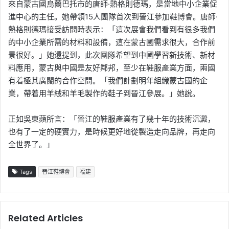
來自蒙古國烏蘭巴托市的唐師·熱格則德瑪，是當地中小企業促
進中心的主任。她帶領15人團隊首次到晉江參加鞋博會。唐師·
熱格則德瑪接受訪問時表示：「這次展會我們看到有很多我們
的中小企業所需的材料和設備，這在蒙古國需求很大，合作前
景很好。」她還提到，此次團隊希望到中國學習新技術、新材
料應用，蒙古與中國是友好鄰邦，至少在鞋服產業方面，兩國
有着極其廣闊的合作空間。「我們計劃明年組織蒙古國的企
業，帶着用羊絨和羊毛製作的鞋子到晉江參展。」她說。
正如吳東蘋所言：「晉江的鞋服產業有了幾十年的技術沉澱，
也有了一定的硬實力，是時候更好地從製造走向品牌，再走向
全世界了。」
Tags
晉江鞋博會
福建
Related Articles