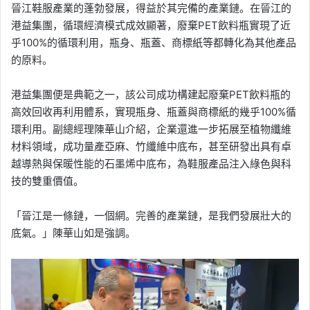
晉江鞋服產業的蓬勃發展，得益於其完備的產業鏈。在晉江的
港益集團，循環經濟模式成效顯著，廢棄PET飲料瓶實現了近
乎100%的循環利用，瓶身、瓶蓋、商標紙等都轉化為其他產品
的原料。
港益集團便是典範之一，該公司成功構建起廢棄PET飲料瓶的
高效回收再利用體系，實現瓶身、瓶蓋與商標紙的幾乎100%循
環利用。副總經理陳華山介紹，企業還進一步拓展至植物纖維
材料領域，成功量產亞麻、竹纖維中底布，甚至研發出具有卓
越導熱與保暖性能的石墨烯中底布，為鞋服產品注入綠色與科
技的雙重價值。
「晉江是一條鏈，一個網。完善的產業鏈，是我們發展壯大的
底氣。」陳華山如是強調。