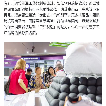
海」。憑藉先進工藝與創新設計，晉江傘具遠銷歐美；而當地
休閒食品則憑獨特口味與嚴格品控，廣受東南亞、中東等市場
青睞，成為晉江製造「走出去」的新引擎。眾多「晉品」藉助
跨境電商平台、國際展會等渠道，打破地域限制，讓越來越多
的海外消費者領略到「晉江製造」的魅力，也進一步打響了晉
江品牌的國際知名度。