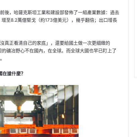
前後，哈薩克斯坦工業和建設部發佈了一組產業數據：過去
）增至8.2萬億堅戈（約173億美元），幾乎翻倍；出口增長
沒真正看清自己的家底」，還要給國土做一次更細緻的
坦的礦冶野心不在國內，在全球。而全球大國也早已盯上了
。
國在搶什麼？