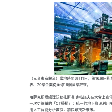
email
（元音東京報道）當地時間6月11日，第16屆阿
表、70家企業從全球16個國家趕來。
哈薩克斯坦總理沃勒扎斯·別克帖諾夫在大會上宣佈
一次更細緻的「CT掃描」；統一的地下資源利用
用人工智能分析數據，加快尋找新礦床。