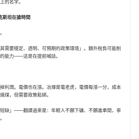
上的名字。
克斯坦在搶時間
。
其需要穩定、透明、可預期的政策環境」。額外稅負可能削
的能力——這是在提前喊話。
掉利潤。電價也在漲。冶煉是電老虎，電價每漲一分，成本
燒煤，但需要政策鬆綁。
短缺」——翻譯過來是：年輕人不願下礦、不願進車間，寧
。