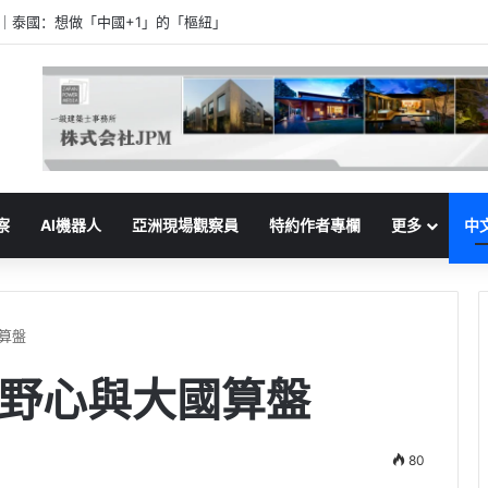
家｜泰國：想做「中國+1」的「樞紐」
察
AI機器人
亞洲現場觀察員
特約作者專欄
更多
中
算盤
野心與大國算盤
80