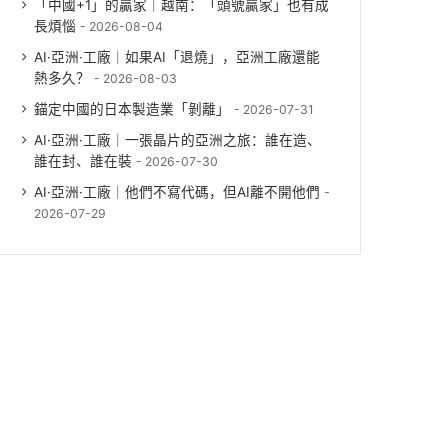
「中國+1」的贏家｜越南：「頭號贏家」也有成
長煩惱
2026-08-04
AI·亞洲·工廠｜如果AI「退燒」，亞洲工廠還能
熱多久？
2026-08-03
錨定中國的日本製造業「剝離」
2026-07-31
AI·亞洲·工廠｜一張晶片的亞洲之旅：誰在造、
誰在封、誰在裝
2026-07-30
AI·亞洲·工廠｜他們不寫代碼，但AI離不開他們
2026-07-29