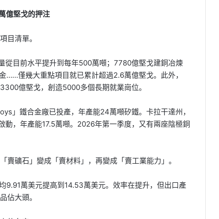
6萬億堅戈的押注
項目清單。
產量從目前水平提升到每年500萬噸；7780億堅戈建銅冶煉
合金……僅幾大重點項目就已累計超過2.6萬億堅戈。此外，
過3300億堅戈，創造5000多個長期就業崗位。
roAlloys」鐵合金廠已投產，年產能24萬噸矽鐵。卡拉干達州，
on」項目啟動，年產能17.5萬噸。2026年第一季度，又有兩座陰極銅
「賣礦石」變成「賣材料」，再變成「賣工業能力」。
9.91萬美元提高到14.53萬美元。效率在提升，但出口產
品佔大頭。