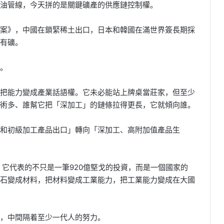
油管線，今天拼的是關鍵礦產的供應鏈控制權。
案》，中國在鎖緊稀土出口，日本和韓國在滿世界簽長期採
有礦。
。
把能力變成產業話語權。它未必能站上牌桌當莊家，但至少
術多、誰幫它把「深加工」的鏈條拉得更長，它就傾向誰。
和初級加工產品出口」轉向「深加工、高附加值產品生
。它代表的不只是一筆920億堅戈的投資，而是一個國家的
石變成材料，把材料變成工業能力，把工業能力變成在大國
，中間隔着至少一代人的努力。