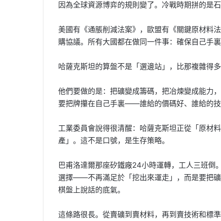
因為全球資源博弈的規則變了。冷戰時期拼的是石
美國有《通脹削減法案》，歐盟有《關鍵原材料法
購協議。所有大國都在做同一件事：確保自己手裏
哈薩克斯坦的算盤不是「選邊站」，比那複雜得多
他們要做的是：把礦變成籌碼，把冶煉變成能力，
要把牌攥在自己手裏——誰給的價碼好、誰給的技
工業委員會說得很清醒：哈薩克斯坦正從「原材料
產」。這不是口號，是生存策略。
巴甫洛達爾那座矽鐵廠24小時運轉，工人三班倒
選擇——不再滿足於「挖出來運走」，而是要把礦
棋盤上說話的底氣。
這條路很長。從賣礦到賣材料，再到賣技術和標準