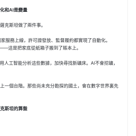
化和AI是變量
薩克斯坦做了兩件事。
國家服務上線，許可證發放、監督履約都實現了自動化。
級——這是把家底從紙箱子搬到了賬本上。
劃用人工智能分析這些數據，加快尋找新礦床。AI不會挖礦，
上一個台階。那些尚未充分勘探的國土，會在數字世界裏先
克斯坦的算盤