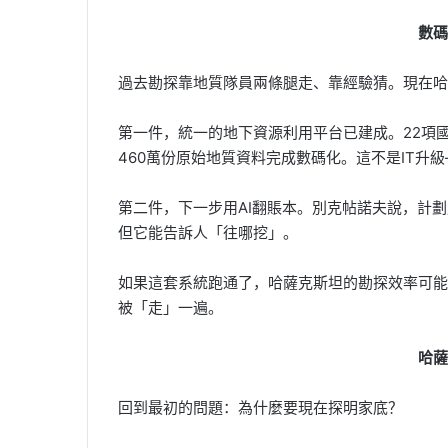
數碼
過去勘探靠地質隊員兩條腿走、靠經驗猜。現在哈
第一件，統一的地下資源利用平台已建成。22項
460萬份原始地質資料完成數碼化。這不是IT升
第二件，下一步用AI翻賬本。別克帖諾夫說，計
但它能告訴人「往哪挖」。
如果這套系統跑通了，哈薩克斯坦的勘探效率可能
被「走」一遍。
哈薩
回到最初的問題：為什麼要現在探明家底？