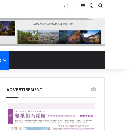
Sidebar
Switch skin
Search for
文
ADVERTISEMENT