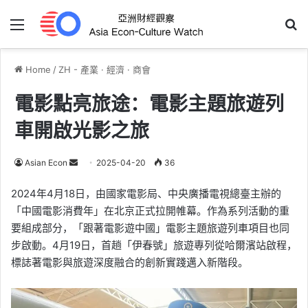
Menu
Se
Home
/
ZH - 產業 · 經濟 · 商會
電影點亮旅途：電影主題旅遊列
車開啟光影之旅
Send
Asian Econ
2025-04-20
36
an
2024年4月18日，由國家電影局、中央廣播電視總臺主辦的
email
「中國電影消費年」在北京正式拉開帷幕。作為系列活動的重
要組成部分，「跟著電影遊中國」電影主題旅遊列車項目也同
步啟動。4月19日，首趟「伊春號」旅遊專列從哈爾濱站啟程，
標誌著電影與旅遊深度融合的創新實踐邁入新階段。