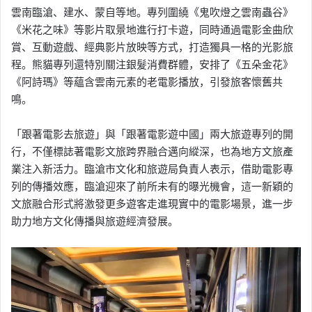
雲南臨滄、建水、蒙自等地。專列圍繞《鬼吹燈之雲南蟲谷》
《米花之味》等影片取景地進行打卡遊，同時通過電影金曲欣
賞、互動遊戲、經典影片放映等方式，打造獨具一格的光影旅
程。熊貓專列還特別關注銀髮消費群體，安排了《五朵金花》
《阿詩瑪》等蘊含雲南元素的老電影播放，引發旅客懷舊共
鳴。
「跟著電影去旅遊」與「跟著電影遊中國」兩大旅遊專列的開
行，不僅標誌著電影文旅跨界融合邁向縱深，也為地方文旅產
業注入新活力。臨滄市文化和旅遊局負責人表示，借助電影專
列的傳播效應，臨滄迎來了前所未有的曝光機會，這一新穎的
文旅融合形式將激發更多遊客走進現實中的電影場景，進一步
助力地方文化傳播與旅遊經濟發展。