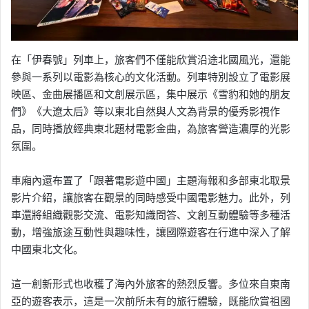
在「伊春號」列車上，旅客們不僅能欣賞沿途北國風光，還能
參與一系列以電影為核心的文化活動。列車特別設立了電影展
映區、金曲展播區和文創展示區，集中展示《雪豹和她的朋友
們》《大遼太后》等以東北自然與人文為背景的優秀影視作
品，同時播放經典東北題材電影金曲，為旅客營造濃厚的光影
氛圍。
車廂內還布置了「跟著電影遊中國」主題海報和多部東北取景
影片介紹，讓旅客在觀景的同時感受中國電影魅力。此外，列
車還將組織觀影交流、電影知識問答、文創互動體驗等多種活
動，增強旅途互動性與趣味性，讓國際遊客在行進中深入了解
中國東北文化。
這一創新形式也收穫了海內外旅客的熱烈反響。多位來自東南
亞的遊客表示，這是一次前所未有的旅行體驗，既能欣賞祖國