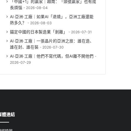
「中國+1」的贏家｜越南：「頭號贏家」也有成
長煩惱
2026-08-04
AI·亞洲·工廠｜如果AI「退燒」，亞洲工廠還能
熱多久？
2026-08-03
錨定中國的日本製造業「剝離」
2026-07-31
AI·亞洲·工廠｜一張晶片的亞洲之旅：誰在造、
誰在封、誰在裝
2026-07-30
AI·亞洲·工廠｜他們不寫代碼，但AI離不開他們
2026-07-29
媒體連結
財經時報