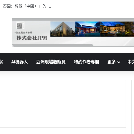
家｜泰國：想做「中國+1」的「樞紐」
察
AI機器人
亞洲現場觀察員
特約作者專欄
更多
中