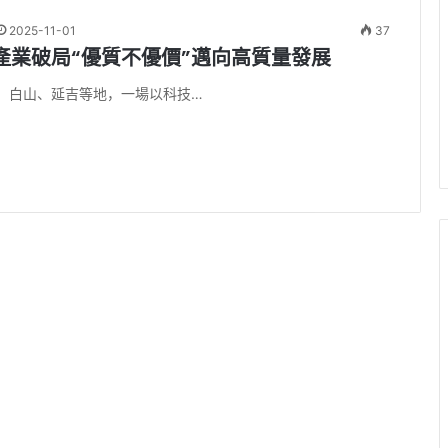
2025-11-01
37
產業破局“優質不優價”邁向高質量發展
、白山、延吉等地，一場以科技…