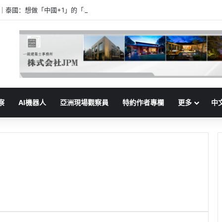
家｜泰國：想做「中國+1」的「樞紐」
察
AI機器人
亞洲現場觀察員
特約作者專欄
更多
中