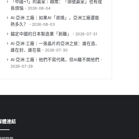
「中國+1」的贏家｜越南：「頭號贏家」也有成
長煩惱
2026-08-04
AI·亞洲·工廠｜如果AI「退燒」，亞洲工廠還能
熱多久？
2026-08-03
錨定中國的日本製造業「剝離」
2026-07-31
AI·亞洲·工廠｜一張晶片的亞洲之旅：誰在造、
誰在封、誰在裝
2026-07-30
AI·亞洲·工廠｜他們不寫代碼，但AI離不開他們
2026-07-29
媒體連結
財經時報