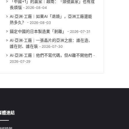
「中國+1」的贏家｜越南：「頭號贏家」也有成
長煩惱
2026-08-04
AI·亞洲·工廠｜如果AI「退燒」，亞洲工廠還能
熱多久？
2026-08-03
錨定中國的日本製造業「剝離」
2026-07-31
AI·亞洲·工廠｜一張晶片的亞洲之旅：誰在造、
誰在封、誰在裝
2026-07-30
AI·亞洲·工廠｜他們不寫代碼，但AI離不開他們
2026-07-29
媒體連結
財經時報