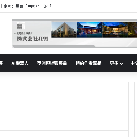
家｜泰國：想做「中國+1」的「樞紐」
察
AI機器人
亞洲現場觀察員
特約作者專欄
更多
中