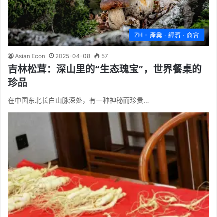
ZH - 產業 · 經濟 · 商會
Asian Econ
2025-04-08
57
吉林松茸：深山里的“生态瑰宝”，世界餐桌的
珍品
在中国东北长白山脉深处，有一种神秘而珍贵…