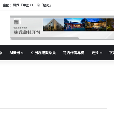
家｜泰國：想做「中國+1」的「樞紐」
察
AI機器人
亞洲現場觀察員
特約作者專欄
更多
中