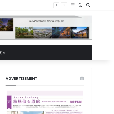
Sidebar
Switch skin
Search for
文
ADVERTISEMENT