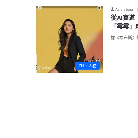
Asian Econ
從AI賽
「霉霉」
據《福布斯》
ZH - 人物