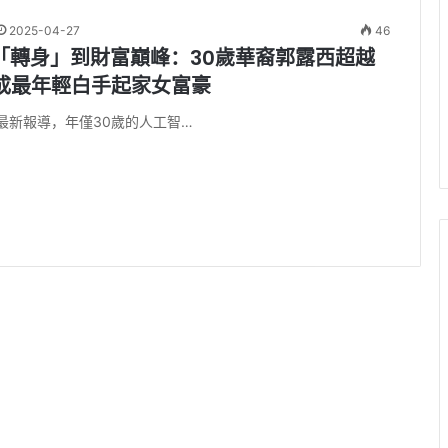
2025-04-27
46
道「轉身」到財富巔峰：30歲華裔郭露西超越
成最年輕白手起家女富豪
最新報導，年僅30歲的人工智…