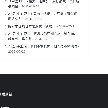
「中國+1」的贏家｜越南：「頭號贏家」也有成
長煩惱
2026-08-04
AI·亞洲·工廠｜如果AI「退燒」，亞洲工廠還能
熱多久？
2026-08-03
錨定中國的日本製造業「剝離」
2026-07-31
AI·亞洲·工廠｜一張晶片的亞洲之旅：誰在造、
誰在封、誰在裝
2026-07-30
AI·亞洲·工廠｜他們不寫代碼，但AI離不開他們
2026-07-29
媒體連結
財經時報