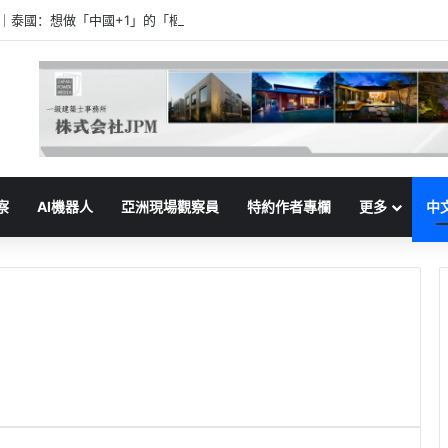
家｜泰國：想做「中國+1」的「樞紐」
察
AI機器人
亞洲現場觀察員
特約作者專欄
更多
中