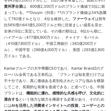
を843億5,200万ドルとし、2位の座を奪還した。酒類大手の
貴州茅台酒
は、800億2,300万ドルのブランド価値で3位に留
まっている。**Douyin（抖音）**のブランド価値は34%急騰
して762億ドルとなり、4位を維持した。
ファーウェイ
は前年
比56%増の641億5,200万ドルと特に目覚ましい成長を見せ、
全体の5位に安定している。その後の順位は、6位から順に、
ハイアール（477億6,900万ドル）、チャイナ・モバイル
（410億7,800万ドル）、中国工商銀行（383億200万ド
ル）、中国平安（296億4,000万ドル）、美団（293億2,800
万ドル）である。
Kantarグループの大中華圏CEOであり、Kantar BrandZのグ
ローバル会長である王幸氏は、「ブランドは知名度だけでは
不十分であり、真に価値ある差別化されたコアな強みを構築
してこそ、長期的な発展を達成できる」と述べている。中国
ブランドは、
機能的に優れ、感情的な共感を呼び、文化的に
適合する
という強力な能力を構築する必要があり、そのため
には
AIを活用した消費者インサイトへの投資、ユーザーとの