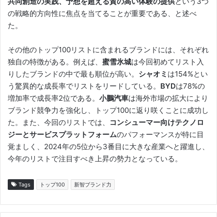
共同創造の実践、予想を超える質の高い体験の提供
という3つ
の戦略的方向性に焦点を当てることが重要である、と述べ
た。
その他のトップ100リストに含まれるブランドには、それぞれ
独自の特徴がある。例えば、
蜜雪氷城
は今回初めてリスト入
りしたブランドの中で最も順位が高い。
シャオミ
は154%とい
う驚異的な成長率でリストをリードしている。
BYD
は78%の
増加率で成長率2位である。
小鵬汽車
は海外市場の拡大により
ブランド競争力を強化し、トップ100に返り咲くことに成功し
た。また、今回のリストでは、
コンシューマー向けテクノロ
ジーとサービスプラットフォーム
のパフォーマンスが特に目
覚ましく、2024年の5位から3番目に大きな産業へと躍進し、
今年のリストで注目すべき上昇の勢力となっている。
Tags
トップ100
新智ブランド力