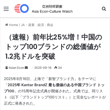
Menu
Se
Home
/
JA - 産業 · 経済 · 商会
（速報）前年比25%増！中国の
トップ100ブランドの総価値が
1.2兆ドルを突破
Send
Asian Econ
2025-09-16
34
an
2025年9月16日、上海で「新智ブランド力」をテーマに
email
「
2025年 Kantar BrandZ 最も価値のある中国ブランド トッ
プ100
」の15周年記念式典が開催された。式典では、同リス
ト（以下「ブランドトップ100リスト」）と完全なレポートが
正式に発表された。