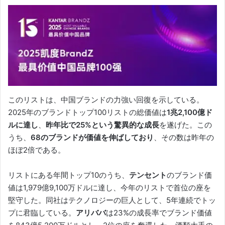
このリストは、中国ブランドの力強い回復を示している。
2025年のブランドトップ100リストの総価値は
1兆2,100億ド
ルに達し
、
昨年比で25%という驚異的な成長
を遂げた。この
うち、
68のブランドが価値を伸ばしており
、その数は昨年の
ほぼ2倍である。
リストにある年間トップ10のうち、
テンセント
のブランド価
値は1,979億9,100万ドルに達し、今年のリストで首位の座を
堅守した。同社はテクノロジーの巨人として、5年連続でトッ
プに君臨している。
アリババ
は23%の成長率でブランド価値