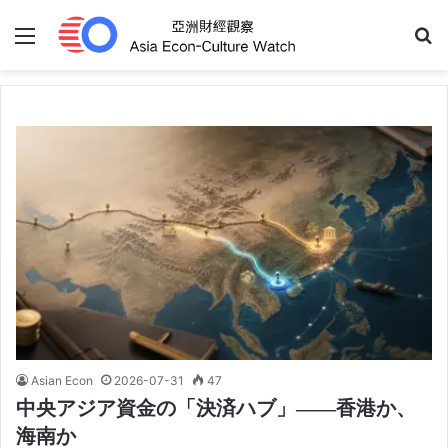
Menu
S
Asian Econ
2026-07-31
47
中央アジア資金の「決済ハブ」――香港か、
海南か