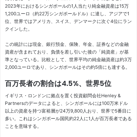
2023年におけるシンガポールの1人当たり純金融資産は15万
1,200ユーロ（約22万シンガポールドル）に達し、アジアで1
位、世界ではアメリカ、スイス、デンマークに次ぐ4位にラン
クインした。
この統計には現金、銀行預金、保険、年金、証券などの金融
資産が含まれており、負債を差し引いた後の「純資産」が基
準となっている。比較として、世界平均の純金融資産は約3万
2,000ユーロであり、シンガポールはその約5倍にも達する。
百万長者の割合は4.5%、世界5位
イギリス・ロンドンに拠点を置く投資顧問会社Henley &
Partnersのデータによると、シンガポールには100万米ドル
以上の資産を持つ富裕層が24万9,800人おり、世界で5番目に
多い。これはシンガポール国民約22人に1人が百万長者である
ことを意味する。