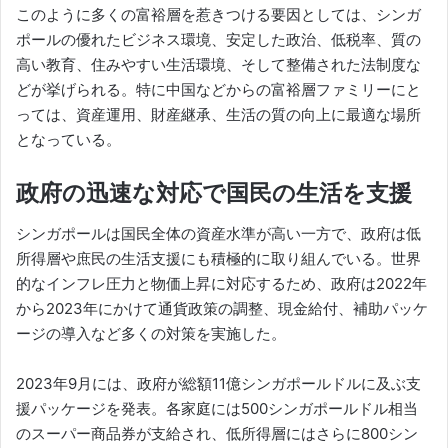
このように多くの富裕層を惹きつける要因としては、シンガ
ポールの優れたビジネス環境、安定した政治、低税率、質の
高い教育、住みやすい生活環境、そして整備された法制度な
どが挙げられる。特に中国などからの富裕層ファミリーにと
っては、資産運用、財産継承、生活の質の向上に最適な場所
となっている。
政府の迅速な対応で国民の生活を支援
シンガポールは国民全体の資産水準が高い一方で、政府は低
所得層や庶民の生活支援にも積極的に取り組んでいる。世界
的なインフレ圧力と物価上昇に対応するため、政府は2022年
から2023年にかけて通貨政策の調整、現金給付、補助パッケ
ージの導入など多くの対策を実施した。
2023年9月には、政府が総額11億シンガポールドルに及ぶ支
援パッケージを発表。各家庭には500シンガポールドル相当
のスーパー商品券が支給され、低所得層にはさらに800シン