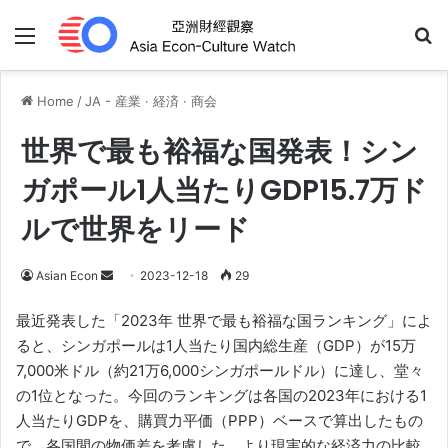
Menu
Se
Home
/
JA - 産業 · 経済 · 商会
世界で最も裕福な国発表！シン
ガポール1人当たりGDP15.7万ド
ルで世界をリード
Send
Asian Econ
2023-12-18
29
an
最近発表した「2023年 世界で最も裕福な国ランキング」によ
email
ると、シンガポールは1人当たり国内総生産（GDP）が15万
7,000米ドル（約21万6,000シンガポールドル）に達し、堂々
の1位となった。今回のランキングは各国の2023年における1
人当たりGDPを、購買力平価（PPP）ベースで算出したもの
で、各国間の物価差を考慮した、より現実的な経済力の比較