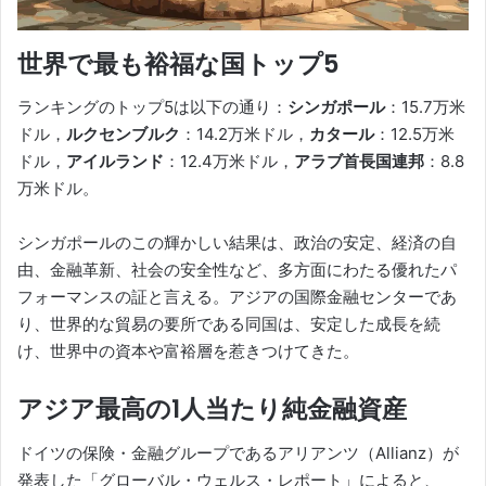
世界で最も裕福な国トップ5
ランキングのトップ5は以下の通り：
シンガポール
：15.7万米
ドル，
ルクセンブルク
：14.2万米ドル，
カタール
：12.5万米
ドル，
アイルランド
：12.4万米ドル，
アラブ首長国連邦
：8.8
万米ドル。
シンガポールのこの輝かしい結果は、政治の安定、経済の自
由、金融革新、社会の安全性など、多方面にわたる優れたパ
フォーマンスの証と言える。アジアの国際金融センターであ
り、世界的な貿易の要所である同国は、安定した成長を続
け、世界中の資本や富裕層を惹きつけてきた。
アジア最高の1人当たり純金融資産
ドイツの保険・金融グループであるアリアンツ（Allianz）が
発表した「グローバル・ウェルス・レポート」によると、