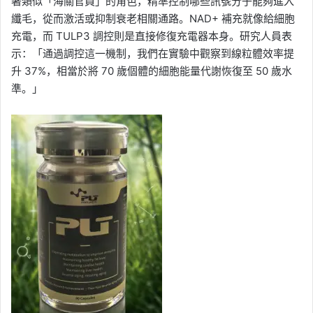
著類似「海關官員」的角色，精準控制哪些訊號分子能夠進入
纖毛，從而激活或抑制衰老相關通路。NAD+ 補充就像給細胞
充電，而 TULP3 調控則是直接修復充電器本身。研究人員表
示：「通過調控這一機制，我們在實驗中觀察到線粒體效率提
升 37%，相當於將 70 歲個體的細胞能量代謝恢復至 50 歲水
準。」