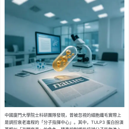
中國廈門大學院士科研團隊發現，曾被忽視的細胞纖毛實際上
是調控衰老進程的「分子指揮中心」。其中，TULP3 蛋白扮演