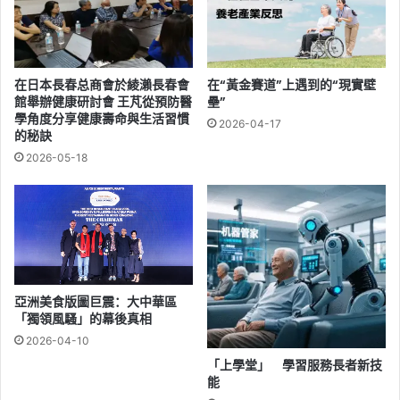
在日本長春总商會於綾瀨長春會
在“黃金賽道”上遇到的“現實壁
館舉辦健康研討會 王芃從預防醫
壘”
學角度分享健康壽命與生活習慣
2026-04-17
的秘訣
2026-05-18
亞洲美食版圖巨震：大中華區
「獨領風騷」的幕後真相
2026-04-10
「上學堂」 學習服務長者新技
能