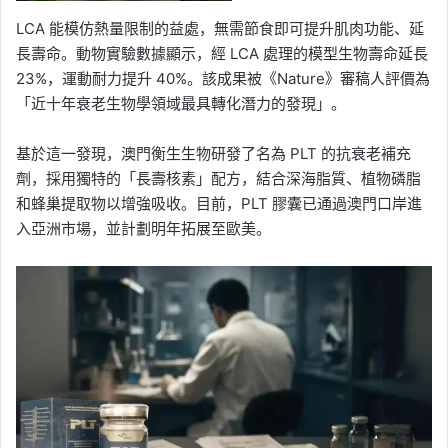
LCA 能模仿熱量限制的益處，無需節食即可提升肌肉功能、延
長壽命。動物實驗數據顯示，經 LCA 處理的模型生物壽命延長
23%，運動耐力提升 40%。該成果被《Nature》審稿人評價為
「近十年衰老生物學領域最具轉化潛力的發現」。
基於這一發現，澳門衡生生物研發了名為 PLT 的抗衰老補充
劑，採用獨特的「長壽核素」配方，結合深海脂質、植物磷脂
和蜂巢提取物以增強吸收。目前，PLT 膠囊已通過澳門口岸進
入亞洲市場，並計劃明年拓展至歐美。