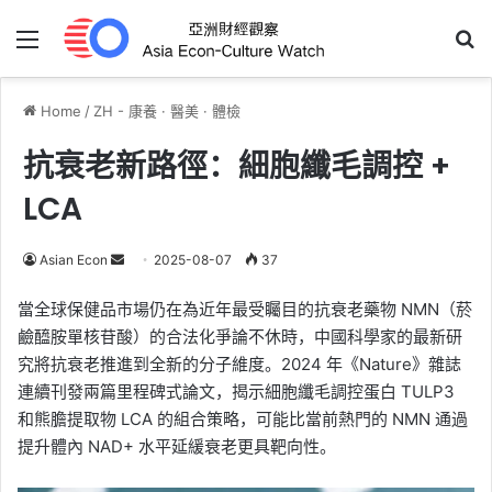
Menu
Se
Home
/
ZH - 康養 · 醫美 · 體檢
抗衰老新路徑：細胞纖毛調控 +
LCA
Send
Asian Econ
2025-08-07
37
an
當全球保健品市場仍在為近年最受矚目的抗衰老藥物 NMN（菸
email
鹼醯胺單核苷酸）的合法化爭論不休時，中國科學家的最新研
究將抗衰老推進到全新的分子維度。2024 年《Nature》雜誌
連續刊發兩篇里程碑式論文，揭示細胞纖毛調控蛋白 TULP3
和熊膽提取物 LCA 的組合策略，可能比當前熱門的 NMN 通過
提升體內 NAD+ 水平延緩衰老更具靶向性。