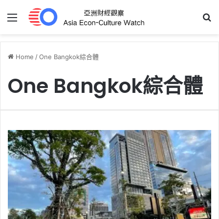
Menu
S
Home
/
One Bangkok綜合體
One Bangkok綜合體