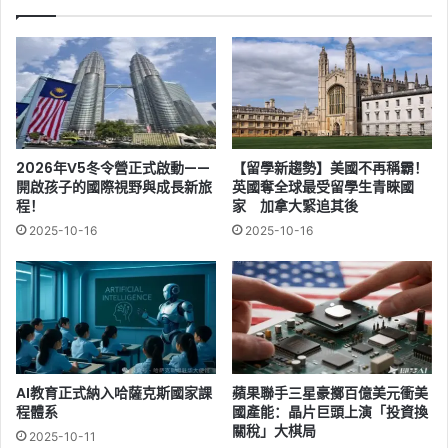
2026年V5冬令營正式啟動——
【留學新趨勢】美國不再稱霸！
開啟孩子的國際視野與成長新旅
英國奪全球最受留學生青睞國
程！
家 加拿大緊追其後
2025-10-16
2025-10-16
AI教育正式納入哈薩克斯國家課
蘋果聯手三星豪擲百億美元衝美
程體系
國產能：晶片巨頭上演「投資換
關稅」大棋局
2025-10-11