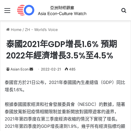
Menu
Se
Home
/
ZH - World’s Voice
泰國2021年GDP增長1.6% 預期
2022年經濟增長3.5%至4.5%
Send
Asian Econ
2022-02-21
485
an
泰國官方於21日公布，2021年泰國國內生產總值（GDP）同比
email
增長1.6%。
根據泰國國家經濟和社會發展委員會（NESDC）的數據，隨著
泰國放寬新冠疫情相關限制並重新開放對國際遊客的邊界，
2021年第四季度在第三季度經濟收縮的情況下實現了增長。
2021年第四季度的GDP增長達到1.9%，幾乎所有經濟指標均顯