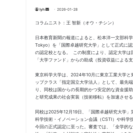
Send
lyh
2026-01-28
an
コラムニスト：王 智新（オウ・チシン）
email
日本教育新聞の報道によると、松本洋一文部科学大臣は
Tokyo）を「国際卓越研究大学」として正式に
の認定校となる。 この制度により、認定大学は
「大学ファンド」からの助成（投資収益による支
東京科学大学は、2024年10月に東京工業大学
ップクラス「指定国立大学法人」として、最先端
り、同校は国からの長期的かつ安定的な資金援助
と研究成果の社会実装（技術移転）を加速させる
同校は2025年12月19日、「国際卓越研究大
科学技術・イノベーション会議（CSTI）や科
今回の正式認定に至った。審査では、「全学的な