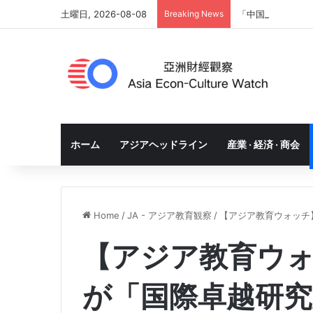
土曜日, 2026-08-08
Breaking News
「中国プラスワン
ホーム
アジアヘッドライン
産業 · 経済 · 商会
Home
/
JA - アジア教育観察
/
【アジア教育ウォッチ
【アジア教育ウ
が「国際卓越研究