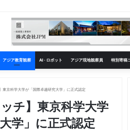
」の勝者｜ベトナム、「最大の勝者」が抱える成長の悩み
アジア教育観察
AI · ロボット
アジア現地観察員
特別寄稿
】東京科学大学が「国際卓越研究大学」に正式認定
ォッチ】東京科学大学
大学」に正式認定