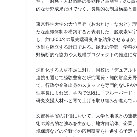
性」「財務・人材戦略の実効性と革新性」の3点
的な研究成果だけでなく、長期的な制度構築と自
東京科学大学の大竹尚登（おおたけ・なおと）理
たな組織体制を構築すると表明した。脱炭素や宇
し、約1,800名の最先端研究者を結集させるほ
体制を確立する計画である。従来の学部・学科の
野横断的な協力や大規模プロジェクトの推進に有
深刻化する人材不足に対し、同校は「デュアルト
連携を通じて経験豊富な研究開発・知的財産分野
て、行政や企業出身のスタッフを専門的なURA
理事長によれば、学内では既に「ブルーバード・
研究支援人材へと育て上げる取り組みが進んでい
文部科学省の評価において、大学と地域との連携
術の総合的な強みを生かし、地方自治体、企業、
境保護などの分野での応用研究を推進する予定で