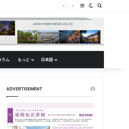
Sidebar
Switch skin
Search for
コラム
もっと
日本語
ADVERTISEMENT