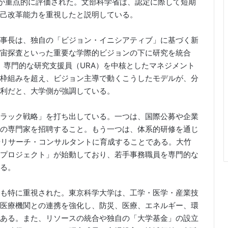
が重点的に評価された。文部科学省は、認定に際して短期
己改革能力を重視したと説明している。
事長は、独自の「ビジョン・イニシアティブ」に基づく新
宙探査といった重要な学際的ビジョンの下に研究を統合
か、専門的な研究支援員（URA）を中核としたマネジメント
枠組みを超え、ビジョン主導で動くこうしたモデルが、分
利だと、大学側が強調している。
ラック戦略」を打ち出している。一つは、国際公募や企業
の専門家を招聘すること。もう一つは、体系的研修を通じ
やリサーチ・コンサルタントに育成することである。大竹
プロジェクト」が始動しており、若手事務職員を専門的な
る。
も特に重視された。東京科学大学は、工学・医学・産業技
医療機関との連携を強化し、防災、医療、エネルギー、環
ある。また、リソースの統合や独自の「大学基金」の設立