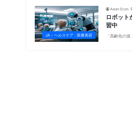
Asian Econ
ロボット
習中
JA - ヘルスケア · 医療美容
「高齢化の波