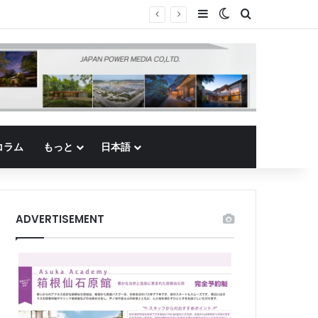
Sidebar
Switch skin
Search for
コラム
もっと
日本語
ADVERTISEMENT