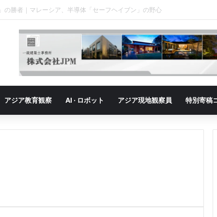
」の勝者｜ベトナム、「最大の勝者」が抱える成長の悩み
アジア教育観察
AI · ロボット
アジア現地観察員
特別寄稿