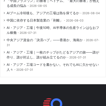
「中国プラスワン」の勝者｜ベトナム、「最大の勝者」が抱え
る成長の悩み
2026-08-05
AIブーム冷却後も、アジアの工場は熱を保てるか
2026-08-04
中国に依存する日本製造業の「剥離」
2026-08-03
AI・アジア・工場｜午後10時、AI半導体の生産ラインはなおフ
ル稼働
2026-07-31
中央アジア資金の「決済ハブ」――香港か、海南か
2026-07-
31
AI・アジア・工場｜一枚のチップがたどるアジアの旅――誰が
作り、誰が封止し、誰が組み立てるのか
2026-07-31
AI・アジア・工場コードを書かない。それでもAIに欠かせない
人々
2026-07-31