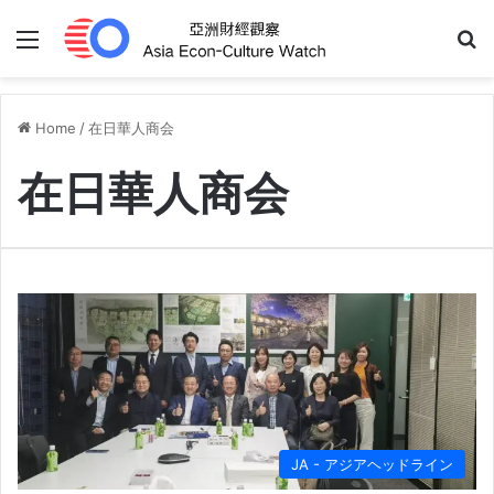
Menu
S
Home
/
在日華人商会
在日華人商会
JA - アジアヘッドライン