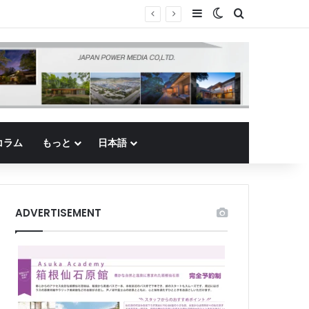
Sidebar
Switch skin
Search for
コラム
もっと
日本語
ADVERTISEMENT