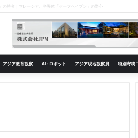
」の勝者｜ベトナム、「最大の勝者」が抱える成長の悩み
アジア教育観察
AI · ロボット
アジア現地観察員
特別寄稿