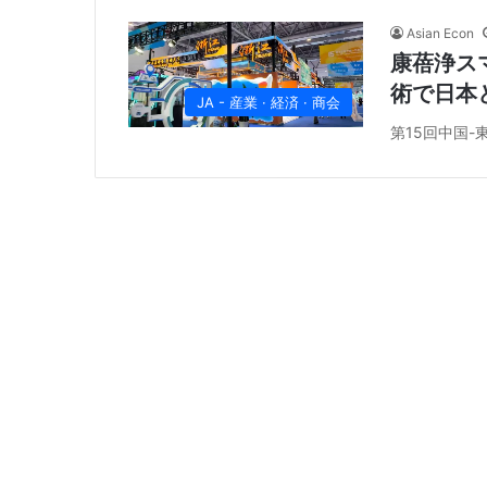
Asian Econ
康蓓浄ス
術で日本
JA - 産業 · 経済 · 商会
第15回中国