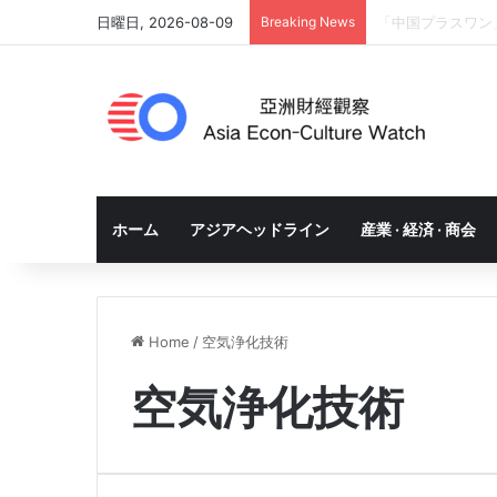
日曜日, 2026-08-09
Breaking News
「中国プラスワン
ホーム
アジアヘッドライン
産業 · 経済 · 商会
Home
/
空気浄化技術
空気浄化技術