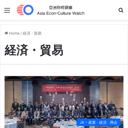
Menu
S
Home
/
経済・貿易
経済・貿易
JA - 産業 · 経済 · 商会