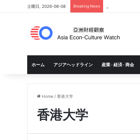
土曜日, 2026-08-08
Breaking News
「中国プラスワン
ホーム
アジアヘッドライン
産業 · 経済 · 商会
Home
/
香港大学
香港大学