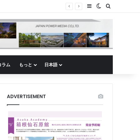
Sidebar
Switch skin
Search for
コラム
もっと
日本語
ADVERTISEMENT