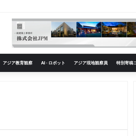
」の勝者｜ベトナム、「最大の勝者」が抱える成長の悩み
アジア教育観察
AI · ロボット
アジア現地観察員
特別寄稿