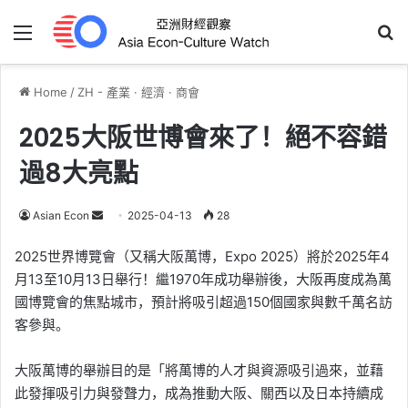
Menu
Se
Home
/
ZH - 產業 · 經濟 · 商會
2025大阪世博會來了！絕不容錯
過8大亮點
Send
Asian Econ
2025-04-13
28
an
2025世界博覽會（又稱大阪萬博，Expo 2025）將於2025年4
email
月13至10月13日舉行！繼1970年成功舉辦後，大阪再度成為萬
國博覽會的焦點城市，預計將吸引超過150個國家與數千萬名訪
客參與。
大阪萬博的舉辦目的是「將萬博的人才與資源吸引過來，並藉
此發揮吸引力與發聲力，成為推動大阪、關西以及日本持續成