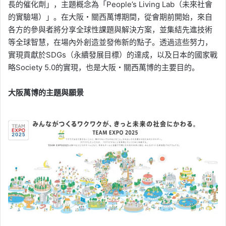
長的催化劑」，主題概念為「People’s Living Lab（未來社會
的實驗場）」。在大阪・關西萬博期間，從會期前開始，來自
各方的參與者將分享全球性課題與解決方案，並集結先進技術
等全球智慧，在場內外創造並發佈新的點子。透過這些努力，
實現貢獻於SDGs（永續發展目標）的達成，以及日本的國家戰
略Society 5.0的實現，也是大阪・關西萬博的主要目的。
大阪萬博的主題與願景