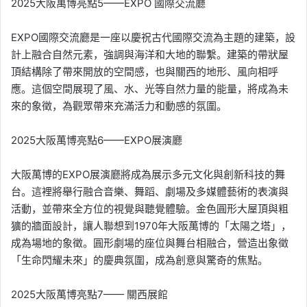
2025大阪萬博亮點5——EXPO 國際交流廳
EXPO國際交流廳是一座以慶祝古代國際交流為主題的建築，設
計上融合自然元素，強調與海洋和大地的聯繫。建築的帶狀屋
頂結構除了帶來開放的空間感，也與關西的地形、風向相呼
應。這個空間展現了風、水、光等自然力量的能量，將成為未
來的象徵，為觀眾帶來充滿活力和動感的氛圍。
2025大阪萬博亮點6——EXPO展演廳
大阪萬博的EXPO展演廳將成為展示多元文化與創新科技的舞
台。這裡將舉行融合音樂、舞蹈、劇場及多媒體藝術的表演與
活動，並帶來全方位的視覺與聽覺體驗。金色圓形大屋頂與粗
獷的牆面設計，讓人聯想到1970年大阪萬博的「太陽之塔」，
成為場地的象徵。圓形劇場的座位與舞台相融合，營造出象徵
「生命閃耀未來」的慶典氛圍，成為創意與驚奇的焦點。
2025大阪萬博亮點7—— 關西展館