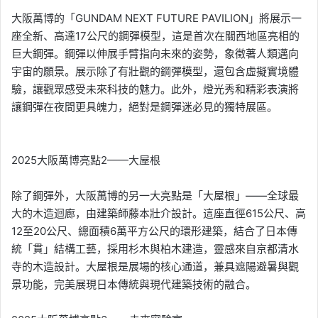
大阪萬博的「GUNDAM NEXT FUTURE PAVILION」將展示一
座全新、高達17公尺的鋼彈模型，這是首次在關西地區亮相的
巨大鋼彈。鋼彈以伸展手臂指向未來的姿勢，象徵著人類邁向
宇宙的願景。展示除了有壯觀的鋼彈模型，還包含虛擬實境體
驗，讓觀眾感受未來科技的魅力。此外，燈光秀和精彩表演將
讓鋼彈在夜間更具魄力，絕對是鋼彈迷必見的獨特展區。
2025大阪萬博亮點2——大屋根
除了鋼彈外，大阪萬博的另一大亮點是「大屋根」——全球最
大的木造迴廊，由建築師藤本壯介設計。這座直徑615公尺、高
12至20公尺、總面積6萬平方公尺的環形建築，結合了日本傳
統「貫」結構工藝，採用杉木與柏木建造，靈感來自京都清水
寺的木造設計。大屋根是展場的核心通道，兼具遮陽避暑與觀
景功能，完美展現日本傳統與現代建築技術的融合。