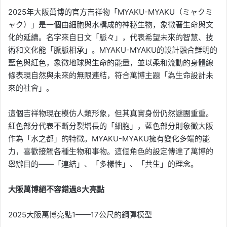
2025年大阪萬博的官方吉祥物「MYAKU-MYAKU（ミャクミ
ャク）」是一個由細胞與水構成的神秘生物，象徵著生命與文
化的延續。名字來自日文「脈々」，代表希望未來的智慧、技
術和文化能「脈脈相承」。MYAKU-MYAKU的設計融合鮮明的
藍色與紅色，象徵地球與生命的能量，並以柔和流動的身體線
條表現自然與未來的無限連結，符合萬博主題「為生命設計未
來的社會」。
這個吉祥物現在模仿人類形象，但其真實身份仍然謎團重重。
紅色部分代表不斷分裂增長的「細胞」，藍色部分則象徵大阪
作為「水之都」的特徵。MYAKU-MYAKU擁有變化多端的能
力，喜歡接觸各種生物和事物。這個角色的設定傳達了萬博的
舉辦目的——「連結」、「多樣性」、「共生」的理念。
大阪萬博絕不容錯過8大亮點
2025大阪萬博亮點1——17公尺的鋼彈模型