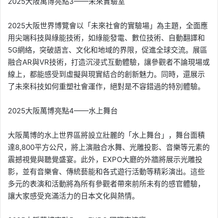
2025大阪萬博亮點3——未來實驗室
2025大阪世界博覽會以「未來社會的實驗場」為主題，全面應
用尖端科技與綠能技術，如綠能發電、數位技術、自動翻譯和
5G網絡，突破語言、文化和地域的界限，促進全球交流。展區
融合AR與VR技術，打造沉浸式互動體驗，讓參觀者不論現場或
線上，都能感受到虛擬與現實結合的創新魅力。同時，還展示
了未來科技如何重塑社會運作，絕對是不容錯過的特別體驗。
2025大阪萬博亮點4——水上舞台
大阪萬博的水上世界區將設立壯麗的「水上舞台」，舞台面積
達8,800平方公尺，將上演融合水舞、光雕投影、音樂等元素的
震撼視覺與聽覺盛宴。此外，EXPO大廳的外牆將展示光雕投
影，並有音樂會、傳統藝能和各式遊行活動等精彩演出。這些
多元的表演和活動將為所有參觀者帶來前所未有的感官體驗，
讓大家感受充滿活力的日本文化與熱情。