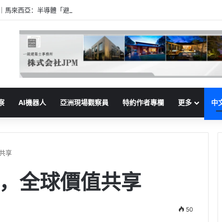
家｜馬來西亞：半導體「避風港」的野心
察
AI機器人
亞洲現場觀察員
特約作者專欄
更多
中
共享
，全球價值共享
50