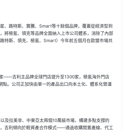
星、路特斯、寶騰、Smart等十餘個品牌，覆蓋從經濟型到
整合，將極氪、領克等品牌全面納入上市公司體系，消除了內部
路特斯、領克、極氪、Smart）今年前五個月在歐盟市場共
0家——吉利主品牌全球門店提升至1300家，極氪海外門店
銷網點。公司正加快由單一的產品出口向本土化、體系化營運
，以及拉美非、中東亞太兩個10萬級市場，構建多點支撐的
，吉利傾向於輕資產合作模式——通過收購閒置產線、代工