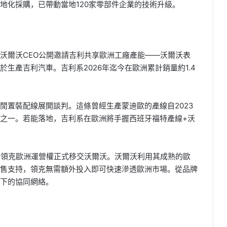
地化採購，已帶動當地120家零部件企業的技術升級。
，沃爾沃CEO公開邀請吉利共享歐洲工廠產能——沃爾沃表
生產吉利汽車。吉利系2026年迄今在歐洲累計銷量約1.4
閒置裝配線展開談判。這條曾經生產蒙迪歐的產線自2023
之一。若能落地，吉利系在歐洲將手握西班牙福特產線+沃
月，領克歐洲運營權正式移交沃爾沃。沃爾沃利用其成熟的歐
售支持，領克無需額外投入即可快速滲透歐洲市場。從品牌
下的協同網絡。