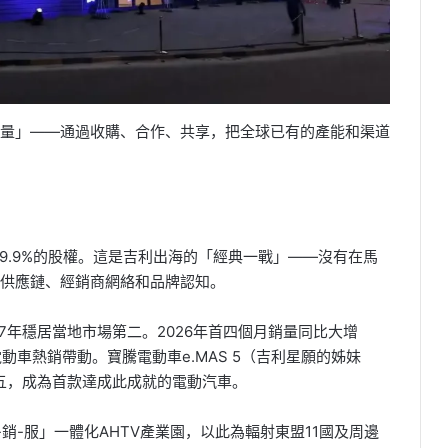
量」——通過收購、合作、共享，把全球已有的產能和渠道
49.9%的股權。這是吉利出海的「經典一戰」——沒有在馬
供應鏈、經銷商網絡和品牌認知。
連續7年穩居當地市場第二。2026年首四個月銷量同比大增
MAS電動車熱銷帶動。寶騰電動車e.MAS 5（吉利星願的姊妹
前五，成為首款達成此成就的電動汽車。
銷-服」一體化AHTV產業園，以此為輻射東盟11國及周邊