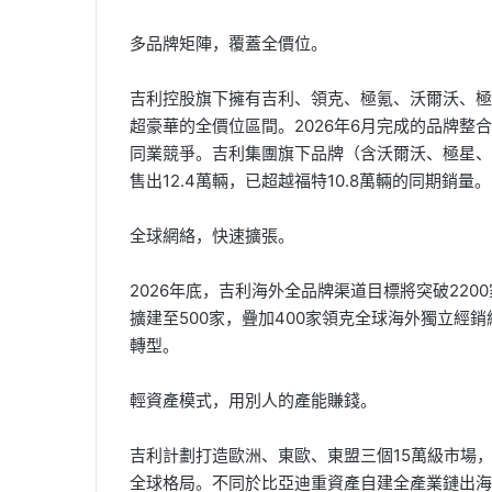
多品牌矩陣，覆蓋全價位。
吉利控股旗下擁有吉利、領克、極氪、沃爾沃、極
超豪華的全價位區間。2026年6月完成的品牌
同業競爭。吉利集團旗下品牌（含沃爾沃、極星、
售出12.4萬輛，已超越福特10.8萬輛的同期銷量。
全球網絡，快速擴張。
2026年底，吉利海外全品牌渠道目標將突破220
擴建至500家，疊加400家領克全球海外獨立經
轉型。
輕資產模式，用別人的產能賺錢。
吉利計劃打造歐洲、東歐、東盟三個15萬級市場
全球格局。不同於比亞迪重資產自建全產業鏈出海