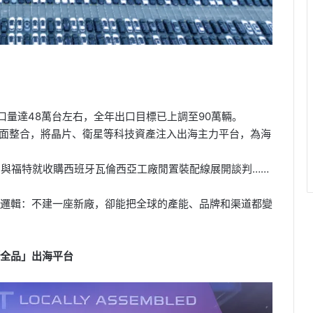
口量達48萬台左右，全年出口目標已上調至90萬輛。
全面整合，將晶片、衛星等科技資產注入出海主力平台，為海
利與福特就收購西班牙瓦倫西亞工廠閒置裝配線展開談判……
邏輯：不建一座新廠，卻能把全球的產能、品牌和渠道都變
全品」出海平台