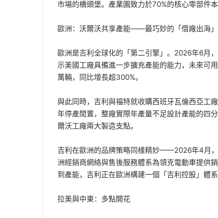
市場的橋頭堡。產業園致力於70%的核心零部件本
歐洲：沃爾沃共享產能——最巧妙的「借廠出海」
歐洲是吉利全球化的「第二引擎」。2026年6月
示美國工廠具備進一步擴充產能的能力，未來可用於
萬輛，同比增長超300%。
與此同時，吉利與福特就收購西班牙瓦倫西亞工廠
年停產閒置，整廠實際年產量不足設計產能的四分
爾沃工廠兩大製造支點。
吉利在歐洲的品牌策略同樣精妙——2026年4
洲經銷商網絡與售後服務體系為領克電動車提供銷
到產能，吉利正在歐洲構建一個「吉利控股」體系
拉美與中東：多點開花