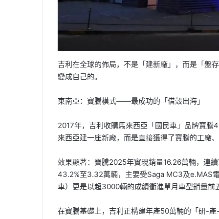
吉利在全球的佈局，不是「建新廠」，而是「盤存
變成自己的。
東南亞：寶騰模式——最成功的「借殼出海」
2017年，吉利收購馬來西亞「國民車」品牌寶騰
來西亞建一座新廠，而是直接獲得了寶騰的工廠、
效果顯著：寶騰2025年實現銷量16.26萬輛，
43.2%至3.32萬輛，主要受Saga MC3及e.
車）更是以超3000輛的成績衝進單月車型銷量
在寶騰基礎上，吉利正構建年產50萬輛的「研-產-