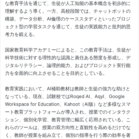
な教育手法を通じて、生徒が人工知能の基本概念を初歩的に
理解するよう導く。一方、高校段階では、チャットボットの
構築、データ分析、AI倫理のケーススタディといったプロジ
ェクト型の学習タスクを通じて、生徒の実践能力と批判的思
考力を鍛える。
国家教育科学アカデミーによると、この教育手法は、生徒が
科学技術に対する理性的な認識と責任ある態度を形成し、デ
ジタルリテラシー、論理的能力、およびプロジェクト実行能
力を全面的に向上させることを目的としている。
教育実践において、AI補助教材は教師と生徒の強力な助けと
なっている。現在、試験校ではRoqed AI、Aqyl、Google
Workspace for Education、Kahoot（AI版）など多様なスマ
ート教育プラットフォームが導入され、授業でのインタラク
ション、個別化学習、教育管理に幅広く応用されている。こ
れらのツールは、授業の双方向性と直観性を高めるだけでな
く、教師が授業を組み立て、個別の指導を行う際の効率を著