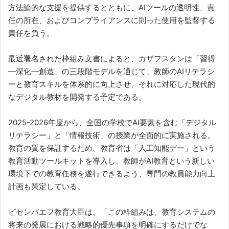
方法論的な支援を提供するとともに、AIツールの透明性、責
任の所在、およびコンプライアンスに則った使用を監督する
責任を負う。
最近署名された枠組み文書によると、カザフスタンは「習得
—深化—創造」の三段階モデルを通じて、教師のAIリテラシ
ーと教育スキルを体系的に向上させ、それに対応した現代的
なデジタル教材を開発する予定である。
2025-2026年度から、全国の学校でAI要素を含む「デジタル
リテラシー」と「情報技術」の授業が全面的に実施される。
教育の質を保証するため、教育省は「人工知能デー」という
教育活動ツールキットを導入し、教師がAI教育という新しい
環境下での教育任務を遂行できるよう、専門の教員能力向上
計画も策定している。
ビセンバエフ教育大臣は、「この枠組みは、教育システムの
将来の発展における戦略的優先事項を明確にするだけでな