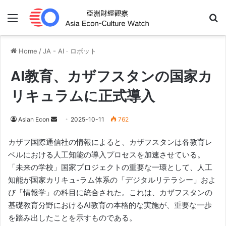
Menu
Se
Home
/
JA - AI · ロボット
AI教育、カザフスタンの国家カ
リキュラムに正式導入
Send
Asian Econ
2025-10-11
762
an
カザフ国際通信社の情報によると、カザフスタンは各教育レ
email
ベルにおける人工知能の導入プロセスを加速させている。
「未来の学校」国家プロジェクトの重要な一環として、人工
知能が国家カリキュ-ラム体系の「デジタルリテラシー」およ
び「情報学」の科目に統合された。これは、カザフスタンの
基礎教育分野におけるAI教育の本格的な実施が、重要な一歩
を踏み出したことを示すものである。