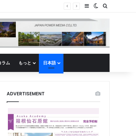
Sidebar
Switch skin
Search for
コラム
もっと
日本語
ADVERTISEMENT