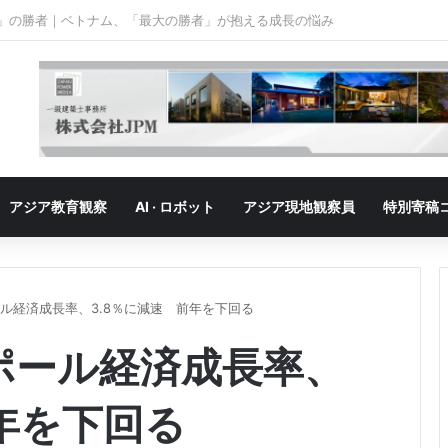
も、アジアの工場は熱を保てるか
アジア教育観察
AI · ロボット
アジア現地観察員
特別寄稿
ール経済成長率、3.8％に減速 前年を下回る
ガポール経済成長率、
前年を下回る