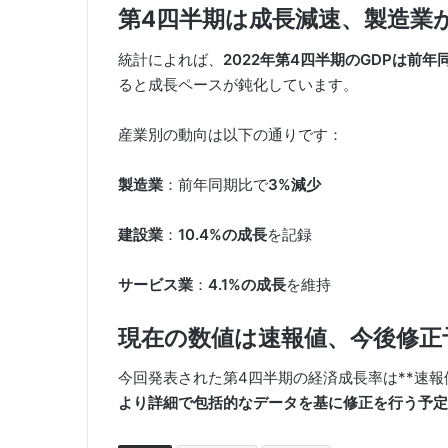
第4四半期は成長減速、製造業
統計によれば、
2022年第4四半期のGDPは前年
ると成長ペースが鈍化しています。
産業別の動向は以下の通りです：
製造業
：前年同期比で
3%減少
建設業
：
10.4%の成長
を記録
サービス業
：
4.1%の成長
を維持
現在の数値は速報値、今後修正
今回発表された第4四半期の経済成長率は**速報
より詳細で包括的なデータを基に修正を行う予定