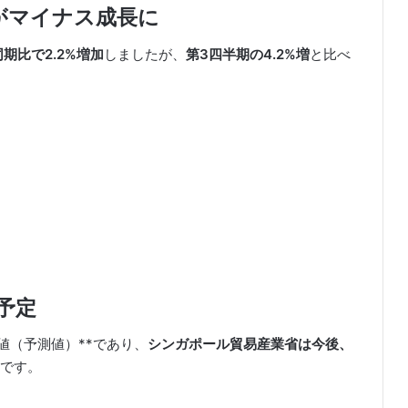
がマイナス成長に
同期比で2.2%増加
しましたが、
第3四半期の4.2%増
と比べ
予定
値（予測値）**であり、
シンガポール貿易産業省は今後、
です。