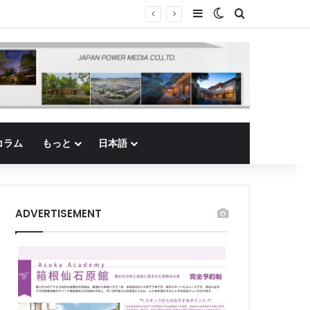
Sidebar
Switch skin
Search for
コラム
もっと
日本語
ADVERTISEMENT