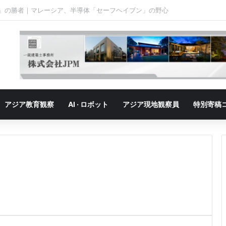
」の勝者｜ベトナム、「最大の勝者」が抱える成長の悩み
アジア教育観察
AI · ロボット
アジア現地観察員
特別寄稿