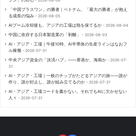
2026-08-06
「中国プラスワン」の勝者｜ベトナム、「最大の勝者」が抱え
る成長の悩み
2026-08-05
AIブーム冷却後も、アジアの工場は熱を保てるか
2026-08-04
中国に依存する日本製造業の「剥離」
2026-08-03
AI・アジア・工場｜午後10時、AI半導体の生産ラインはなおフ
ル稼働
2026-07-31
中央アジア資金の「決済ハブ」――香港か、海南か
2026-07-
31
AI・アジア・工場｜一枚のチップがたどるアジアの旅――誰が
作り、誰が封止し、誰が組み立てるのか
2026-07-31
AI・アジア・工場コードを書かない。それでもAIに欠かせない
人々
2026-07-31