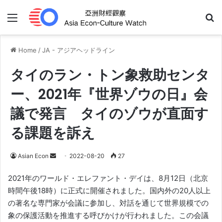
Menu
Se
Home
/
JA - アジアヘッドライン
タイのラン・トン象救助センタ
ー、2021年『世界ゾウの日』会
議で発言 タイのゾウが直面す
る課題を訴え
Send
Asian Econ
2022-08-20
27
an
2021年のワールド・エレファント・デイは、8月12日（北京
email
時間午後18時）に正式に開催されました。国内外の20人以上
の著名な専門家が会議に参加し、対話を通じて世界規模での
象の保護活動を推進する呼びかけが行われました。この会議