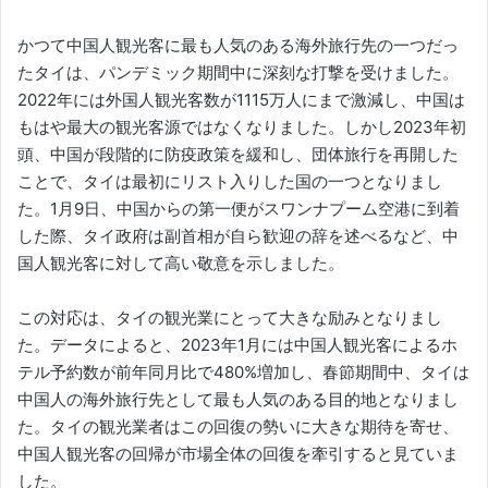
かつて中国人観光客に最も人気のある海外旅行先の一つだっ
たタイは、パンデミック期間中に深刻な打撃を受けました。
2022年には外国人観光客数が1115万人にまで激減し、中国は
もはや最大の観光客源ではなくなりました。しかし2023年初
頭、中国が段階的に防疫政策を緩和し、団体旅行を再開した
ことで、タイは最初にリスト入りした国の一つとなりまし
た。1月9日、中国からの第一便がスワンナプーム空港に到着
した際、タイ政府は副首相が自ら歓迎の辞を述べるなど、中
国人観光客に対して高い敬意を示しました。
この対応は、タイの観光業にとって大きな励みとなりまし
た。データによると、2023年1月には中国人観光客によるホ
テル予約数が前年同月比で480%増加し、春節期間中、タイは
中国人の海外旅行先として最も人気のある目的地となりまし
た。タイの観光業者はこの回復の勢いに大きな期待を寄せ、
中国人観光客の回帰が市場全体の回復を牽引すると見ていま
した。