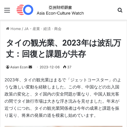
Menu
Se
Home
/
JA - 産業 · 経済 · 商会
タイの観光業、2023年は波乱万
丈：回復と課題が共存
Send
Asian Econ
2023-12-06
37
an
2023年、タイの観光業はまるで「ジェットコースター」のよ
email
うな激しい変動を経験しました。この年、中国などの出入国
政策の変化と、タイ国内の安全問題が重なり、中国人観光客
の間でタイ旅行市場は大きな浮き沈みを見せました。年末が
近づくにつれ、タイの観光業関係者は今年の成果と課題を振
り返り、将来の発展の道を模索し始めています。