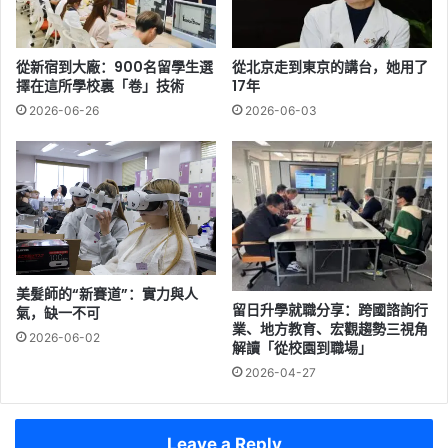
從新宿到大廠：900名留學生選
從北京走到東京的講台，她用了
擇在這所學校裏「卷」技術
17年
2026-06-26
2026-06-03
美髮師的“新賽道”：實力與人
留日升學就職分享：跨國諮詢行
氣，缺一不可
業、地方教育、宏觀趨勢三視角
2026-06-02
解讀「從校園到職場」
2026-04-27
Leave a Reply