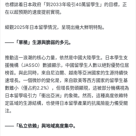
也標誌着日本政府「到2033年吸引40萬留學生」的目標，正
在以超預期的速度提前實現。
縱觀2025年日本留學情況，呈現出幾大鮮明特點。
——「單極」生源與脆弱的多元。
推動這一浪潮的核心力量，依然是中國大陸學生。日本學生支
援機構（JASSO）數據顯示，中國留學生人數以絕對優勢位居
榜首。與此同時，來自尼泊爾、越南等亞洲國家的生源持續快
速增長。一個微妙的變化是，來自歐美等西方國家的留學生基
數雖小（僅占約2.2%），但增長勢頭顯現，這被部分機構視為
日本留學吸引力「衝出亞洲」的象徵。然而，這種高度依賴特
定區域的生源結構，也使得日本留學產業的抗風險能力備受關
注。
——「私立依賴」與地域高度集中。