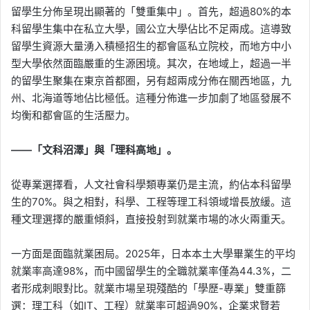
留學生分佈呈現出顯著的「雙重集中」。首先，超過80%的本
科留學生集中在私立大學，國公立大學佔比不足兩成。這導致
留學生資源大量湧入積極招生的都會區私立院校，而地方中小
型大學依然面臨嚴重的生源困境。其次，在地域上，超過一半
的留學生聚集在東京首都圈，另有超兩成分佈在關西地區，九
州、北海道等地佔比極低。這種分佈進一步加劇了地區發展不
均衡和都會區的生活壓力。
——「文科沼澤」與「理科高地」。
從專業選擇看，人文社會科學類專業仍是主流，約佔本科留學
生的70%。與之相對，科學、工程等理工科領域增長放緩。這
種文理選擇的嚴重傾斜，直接投射到就業市場的冰火兩重天。
一方面是面臨就業困局。2025年，日本本土大學畢業生的平均
就業率高達98%，而中國留學生的全職就業率僅為44.3%，二
者形成刺眼對比。就業市場呈現殘酷的「學歷-專業」雙重篩
選：理工科（如IT、工程）就業率可超過90%，企業求賢若