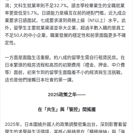
渴；文科生就業率則不足32.7%。語言學校畢業生的全職就業
率更是低至5.7%。日語能力是橫亙在前的絕對門檻，近九成企
業要求日語面試，七成要求達到商務上級（N1以上）水平。此
外，留學生主要就業渠道並非大企業，超過半數入職的是員工
不足50人的中小企業，職業發展的穩定性和前景面臨更多不確
定性。
一方面是面臨生活重壓。約八成的留學生需自行租賃民房。在
日本繁瑣的租房流程和高昂的初期費用（禮金、押金、中介費
等）面前，初來乍到的留學生面臨着不小的經濟與生活挑戰，
這也是他們接觸日本社會的第一課。
2025政策之年——
在「共生」與「管控」間搖擺
2025年，日本圍繞外國人的政策調整密集出台，深刻影響着留
學生的求學與生活環境，其核心脈絡是在「積極接納」與「強