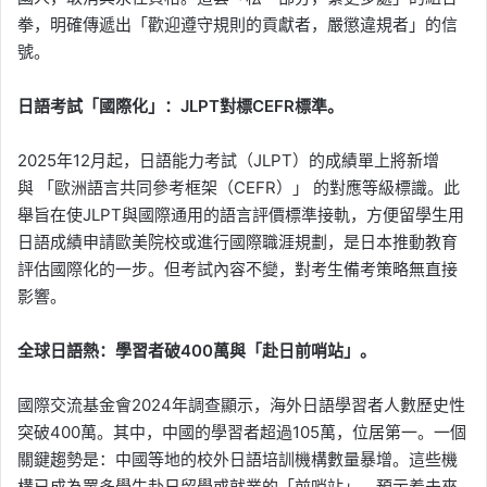
拳，明確傳遞出「歡迎遵守規則的貢獻者，嚴懲違規者」的信
號。
日語考試「國際化」：JLPT對標CEFR標準。
2025年12月起，日語能力考試（JLPT）的成績單上將新增
與 「歐洲語言共同參考框架（CEFR）」 的對應等級標識。此
舉旨在使JLPT與國際通用的語言評價標準接軌，方便留學生用
日語成績申請歐美院校或進行國際職涯規劃，是日本推動教育
評估國際化的一步。但考試內容不變，對考生備考策略無直接
影響。
全球日語熱：學習者破400萬與「赴日前哨站」。
國際交流基金會2024年調查顯示，海外日語學習者人數歷史性
突破400萬。其中，中國的學習者超過105萬，位居第一。一個
關鍵趨勢是：中國等地的校外日語培訓機構數量暴增。這些機
構已成為眾多學生赴日留學或就業的「前哨站」，預示着未來