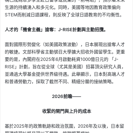
生源的持續湧入和多元化。同時，美國等地因教育政策偏向
STEM而削減日語課程，則反映了全球日語教育的不均衡性。
人才的「機會主義」搶奪：J-RISE計劃與主動招攬。
面對國際形勢變化（如美國政策波動），日本展現出搶奪人才
的敏捷。文部科學省主動號召大學擴大招收外國留學生。更重
要的是，內閣府在2025年6月啟動耗資1000億日元的 「J-
RISE」計劃，旨在從全球（尤其是美國）招募頂尖研究人員，
並通過大學基金提供世界級待遇。此舉顯示，日本對高端人才
和普通勞動力，採取了截然不同、精細分層的接納策略。
2026前瞻——
收緊的閘門與上升的成本
基於2025年的政策軌跡和政治氛圍，2026年及以後，日本留