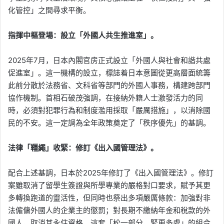
化管控」之間尋求平衡。
指揮中樞登場：設立「外國人共生推進室」。
2025年7月，日本內閣官房正式設立「外國人與社會和諧共處
促進室」。這一機構的設立，標誌着日本意圖從更高層面統籌
此前分散於法務省、文科省等部門的外國人事務，構建跨部門
協作機制。首相石破茂強調，在接納外籍人士激發活力的同
時，必須對犯罪行為和制度濫用採取「嚴厲措施」，以消除國
民的不安。這一定調為全年政策奠定了「秩序優先」的基調。
法律「韁繩」收緊：修訂《出入國管理法》。
配合上述基調，日本於2025年修訂了《出入國管理法》。修訂
案雖取消了留學生簽證與所學專業的嚴格對口要求，賦予其更
多轉換跑道的靈活性，但同時也祭出多項嚴厲條款：加強對非
法僱傭外國人的企業主的懲罰；對長期不繳納年金和稅款的外
國人，取消其永住資格。這套「松一部分，緊更多處」的組合