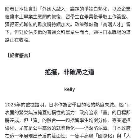
隨着日本社會對「外國人融入」議題的爭論白熱化，以及企業
僱傭本土畢業生意願的恢復，留學生在畢業後爭取工作簽證、
獲得正式職位的難度將持續加大。政策雖鼓勵「高端人才」留
下，但對於佔多數的普通文科畢業生而言，通往日本職場的道
路正在收窄。
【記者感言】
搖擺，非破局之道
kelly
2025年的數據證明，日本作為留學目的地的熱度未減。然而，
表面的繁榮無法掩蓋結構性的張力：政府追求「量」的目標即
將達成，但「質」的融合——包括留學生均衡分佈、專業選擇
優化、尤其是公平高效的就業轉化——仍深陷泥潭。日本政府
在這一年展現出矛盾的雙面性：一隻手高舉「國際化」與「人