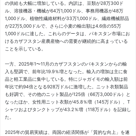
の供給も大幅に増加している。内訳は、豆類が28万300ド
ル、溶接機器・機械が64万1,000ドル、事務用機器が48万
1,000ドル、植物性繊維材料が33万1,000ドル、繊維機械部品
が22万5,000ドルで、さらに小麦の輸出額は4.6倍の55万
1,000ドルに達した。これらのデータは、パキスタン市場にお
けるカザフスタン産農産物への需要が継続的に高まっている
ことを示している。
一方、2025年1〜11月のカザフスタンのパキスタンからの輸
入も堅調で、前年比19.9％増となった。輸入の増加は主に食
品と軽工業品に集中している。特にジャガイモの輸入額は前
年比で約94倍となる928万ドルに激増した。ニット衣類製品
も好調で、その他のニット製品が125倍（66万3,000ドル）と
なったほか、女性用ニット衣類が45.8％増（145万ドル）、T
シャツおよびタンクトップが43.2％増（118万ドル）を記録し
た。
2025年の貿易実績は、両国の経済関係が「質的な向上」を遂