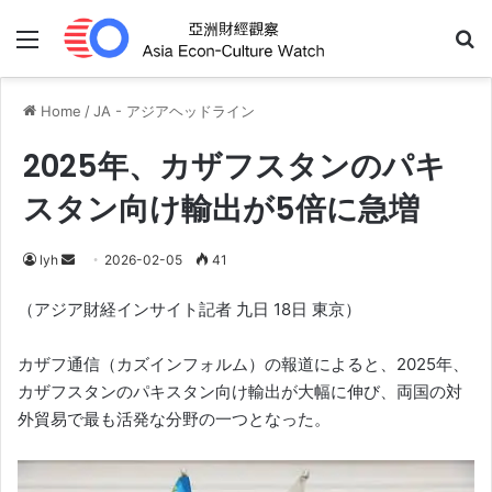
Menu
Se
Home
/
JA - アジアヘッドライン
2025年、カザフスタンのパキ
スタン向け輸出が5倍に急増
Send
lyh
2026-02-05
41
an
（アジア財経インサイト記者 九日 18日 東京）
email
カザフ通信（カズインフォルム）の報道によると、2025年、
カザフスタンのパキスタン向け輸出が大幅に伸び、両国の対
外貿易で最も活発な分野の一つとなった。