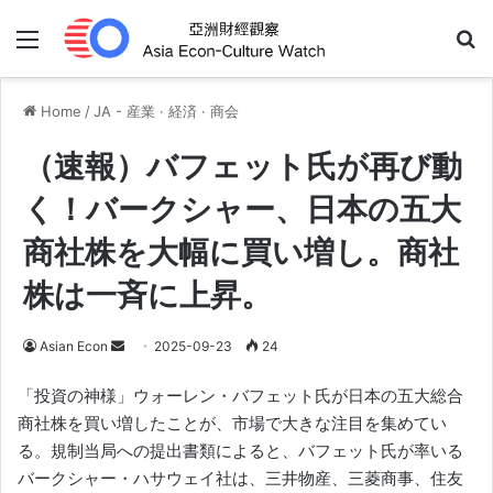
Menu
Se
Home
/
JA - 産業 · 経済 · 商会
（速報）バフェット氏が再び動
く！バークシャー、日本の五大
商社株を大幅に買い増し。商社
株は一斉に上昇。
Send
Asian Econ
2025-09-23
24
an
「投資の神様」ウォーレン・バフェット氏が日本の五大総合
email
商社株を買い増したことが、市場で大きな注目を集めてい
る。規制当局への提出書類によると、バフェット氏が率いる
バークシャー・ハサウェイ社は、三井物産、三菱商事、住友