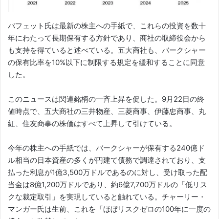
バフェット氏は最新の株主への手紙で、これらの投資を数十
年にわたって長期保有する方針であり、商社の取締役会から
も支持を得ていると述べている。五大商社も、バークシャー
の保有比率を10%以下に制限する規定を緩和することに同意
した。
このニュースは関連銘柄の一斉上昇を促した。9月22日の終
値時点で、五大商社の三井物産、三菱商事、伊藤忠商事、丸
紅、住友商事の株価はすべて上昇して引けている。
今年の株主への手紙では、バークシャーが保有する240億ド
ル相当の日本資産の多くが円建て債務で調達されており、支
払った利息が1億3,500万ドルであるのに対し、受け取った配
当金は8億1,200万ドルであり、約6億7,700万ドルの「低リス
クな裁定取引」を実現していると触れている。チャーリー・
マンガー氏は生前、これを「ほぼリスクゼロの100年に一度の