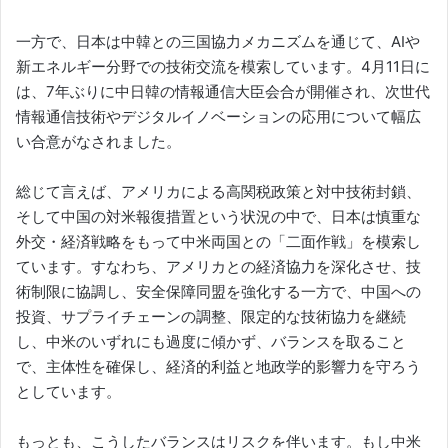
一方で、日本は中韓との三国協力メカニズムを通じて、AIや
新エネルギー分野での技術交流を模索しています。4月11日に
は、7年ぶりに中日韓の情報通信大臣会合が開催され、次世代
情報通信技術やデジタルイノベーションの応用について幅広
い合意がなされました。
総じて言えば、アメリカによる高関税政策と対中技術封鎖、
そして中国の対米報復措置という状況の中で、日本は慎重な
外交・経済戦略をもって中米両国との「二面作戦」を模索し
ています。すなわち、アメリカとの経済協力を深化させ、技
術制限に協調し、安全保障同盟を強化する一方で、中国への
投資、サプライチェーンの調整、限定的な技術協力を継続
し、中米のいずれにも過度に傾かず、バランスを取ること
で、主体性を確保し、経済的利益と地政学的影響力を守ろう
としています。
もっとも、こうしたバランスはリスクを伴います。もし中米