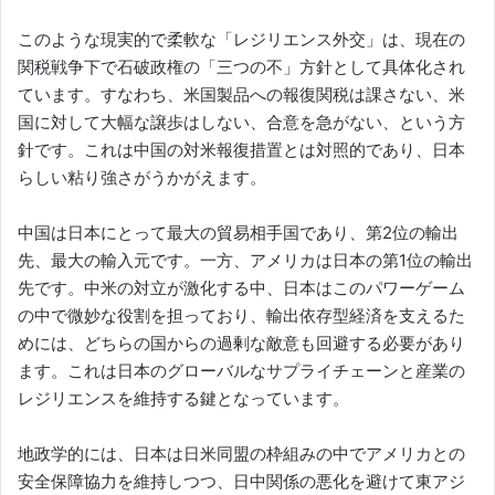
このような現実的で柔軟な「レジリエンス外交」は、現在の
関税戦争下で石破政権の「三つの不」方針として具体化され
ています。すなわち、米国製品への報復関税は課さない、米
国に対して大幅な譲歩はしない、合意を急がない、という方
針です。これは中国の対米報復措置とは対照的であり、日本
らしい粘り強さがうかがえます。
中国は日本にとって最大の貿易相手国であり、第2位の輸出
先、最大の輸入元です。一方、アメリカは日本の第1位の輸出
先です。中米の対立が激化する中、日本はこのパワーゲーム
の中で微妙な役割を担っており、輸出依存型経済を支えるた
めには、どちらの国からの過剰な敵意も回避する必要があり
ます。これは日本のグローバルなサプライチェーンと産業の
レジリエンスを維持する鍵となっています。
地政学的には、日本は日米同盟の枠組みの中でアメリカとの
安全保障協力を維持しつつ、日中関係の悪化を避けて東アジ