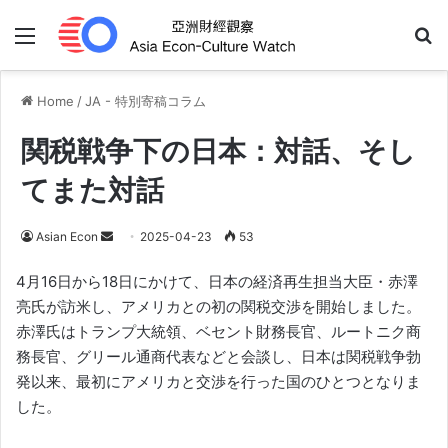
Menu
Se
Home
/
JA - 特別寄稿コラム
関税戦争下の日本：対話、そし
てまた対話
Send
Asian Econ
2025-04-23
53
an
4月16日から18日にかけて、日本の経済再生担当大臣・赤澤
email
亮氏が訪米し、アメリカとの初の関税交渉を開始しました。
赤澤氏はトランプ大統領、ベセント財務長官、ルートニク商
務長官、グリール通商代表などと会談し、日本は関税戦争勃
発以来、最初にアメリカと交渉を行った国のひとつとなりま
した。