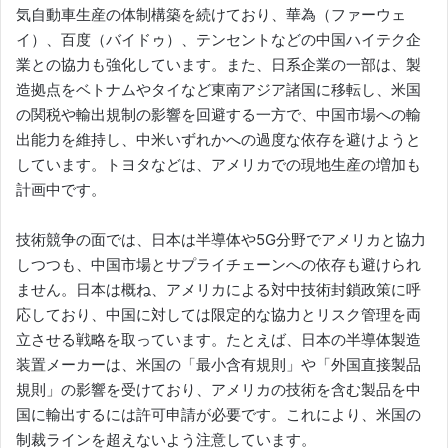
気自動車生産の体制構築を続けており、華為（ファーウェ
イ）、百度（バイドゥ）、テンセントなどの中国ハイテク企
業との協力も強化しています。また、日系企業の一部は、製
造拠点をベトナムやタイなど東南アジア諸国に移転し、米国
の関税や輸出規制の影響を回避する一方で、中国市場への輸
出能力を維持し、中米いずれかへの過度な依存を避けようと
しています。トヨタなどは、アメリカでの現地生産の増加も
計画中です。
技術競争の面では、日本は半導体や5G分野でアメリカと協力
しつつも、中国市場とサプライチェーンへの依存も避けられ
ません。日本は概ね、アメリカによる対中技術封鎖政策に呼
応しており、中国に対しては限定的な協力とリスク管理を両
立させる戦略を取っています。たとえば、日本の半導体製造
装置メーカーは、米国の「最小含有規則」や「外国直接製品
規則」の影響を受けており、アメリカの技術を含む製品を中
国に輸出するには許可申請が必要です。これにより、米国の
制裁ラインを超えないよう注意しています。