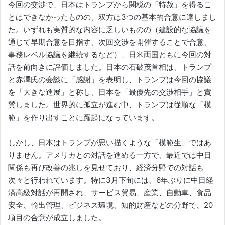
今回の交渉で、日本はトランプから関税の「特赦」を得るこ
とはできなかったものの、双方は3つの基本的合意に達しまし
た。いずれも実質的な内容に乏しいものの（建設的な協議を
通じて早期合意を目指す、次回交渉を開催することで合意、
事務レベル協議を継続するなど）、日米両国ともに今回の対
話を前向きに評価しました。日本の石破茂首相は、トランプ
と赤澤氏の会談に「感謝」を表明し、トランプは今回の協議
を「大きな進展」と称し、日本を「最優先の交渉相手」と賞
賛しました。世界的に孤立が進む中、トランプは従順な「模
範」を作り出すことに躍起になっています。
しかし、日本はトランプが思い描くような「模範生」ではあ
りません。アメリカとの対話を進める一方で、最近では中日
関係も再び改善の兆しを見せており、経済分野での対話も
次々と行われています。特に3月下旬には、6年ぶりに中日経
済高級対話が再開され、サービス貿易、産業、⾃動⾞、食品
安全、輸出管理、ビジネス環境、知的財産などの分野で、20
項目の合意が成立しました。