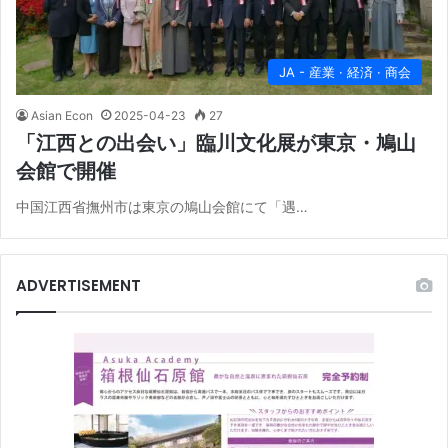
JA - 産業 · 経済 · 商会
Asian Econ
2025-04-23
27
「江西との出会い」臨川文化展が東京・鳩山
会館で開催
中国江西省撫州市は東京の鳩山会館にて「遇…
ADVERTISEMENT