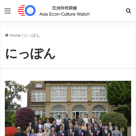
Menu
S
Home
/
にっぽん
にっぽん