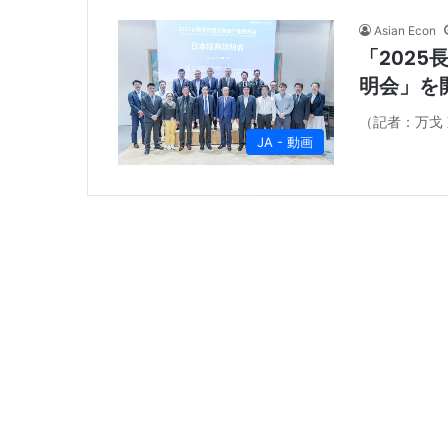
Asian Econ
「202
明会」を
（記者：万戈 
JA - 動画