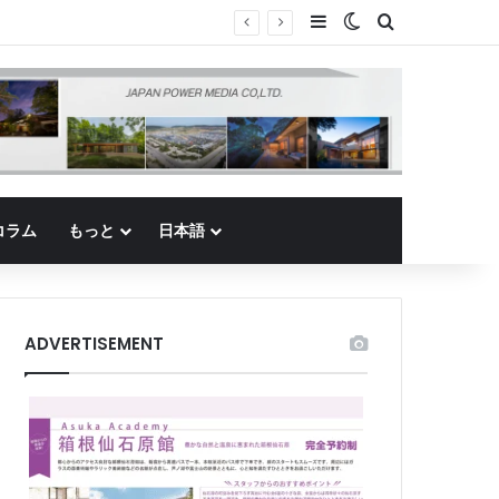
Sidebar
Switch skin
Search for
コラム
もっと
日本語
ADVERTISEMENT