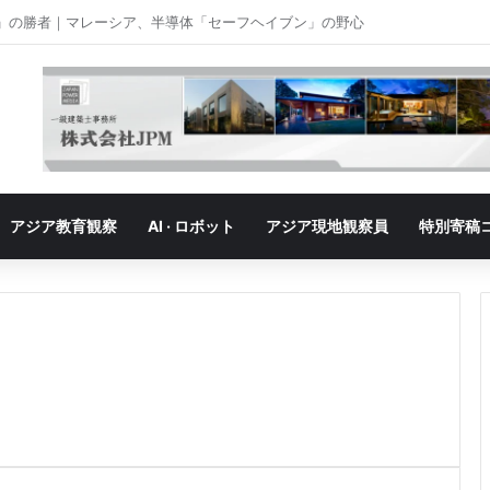
」の勝者｜ベトナム、「最大の勝者」が抱える成長の悩み
アジア教育観察
AI · ロボット
アジア現地観察員
特別寄稿