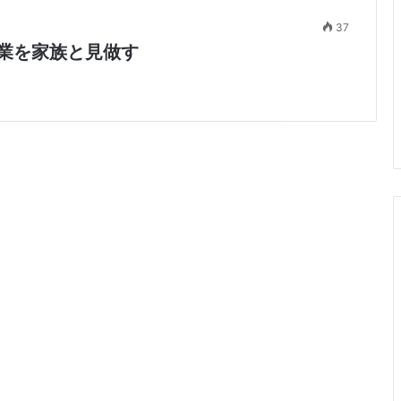
37
業を家族と見做す