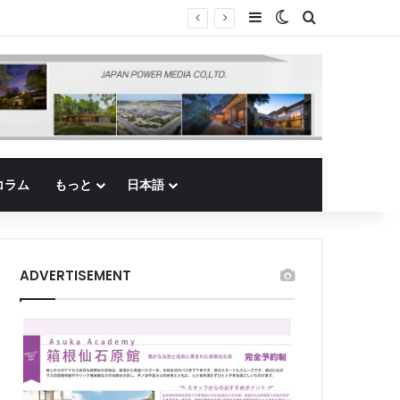
Sidebar
Switch skin
Search for
コラム
もっと
日本語
ADVERTISEMENT