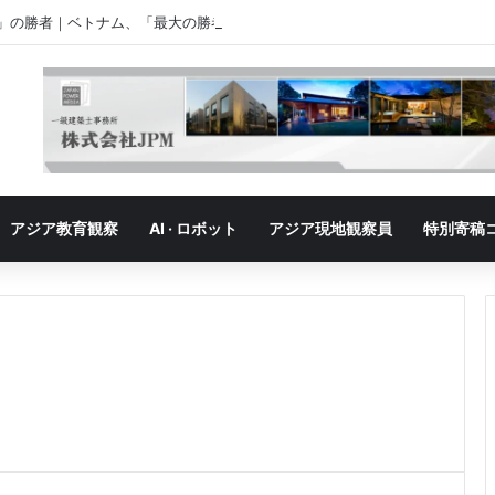
」の勝者｜ベトナム、「最大の勝者」が抱える成長の悩み
アジア教育観察
AI · ロボット
アジア現地観察員
特別寄稿