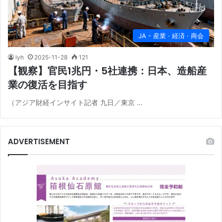
JA - 産業 · 経済 · 商会
lyh
2025-11-28
121
【観察】官民1兆円・5社連携：日本、造船産
業の復活を目指す
（アジア財経インサイト記者 九日／東京 …
ADVERTISEMENT