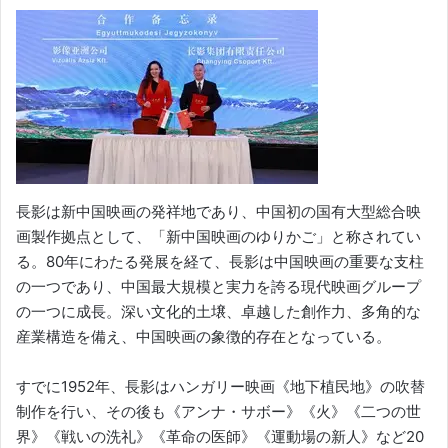
長影は新中国映画の発祥地であり、中国初の国有大型総合映
画製作拠点として、「新中国映画のゆりかご」と称されてい
る。80年にわたる発展を経て、長影は中国映画の重要な支柱
の一つであり、中国最大規模と実力を誇る現代映画グループ
の一つに成長。深い文化的土壌、卓越した創作力、多角的な
産業構造を備え、中国映画の象徴的存在となっている。
すでに1952年、長影はハンガリー映画《地下植民地》の吹替
制作を行い、その後も《アンナ・サボー》《火》《二つの世
界》《戦いの洗礼》《革命の医師》《運動場の新人》など20