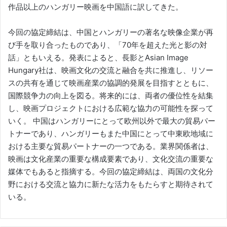
作品以上のハンガリー映画を中国語に訳してきた。
今回の協定締結は、中国とハンガリーの著名な映像企業が再
び手を取り合ったものであり、「70年を超えた光と影の対
話」ともいえる。発表によると、長影とAsian Image
Hungary社は、映画文化の交流と融合を共に推進し、リソー
スの共有を通じて映画産業の協調的発展を目指すとともに、
国際競争力の向上を図る。将来的には、両者の優位性を結集
し、映画プロジェクトにおける広範な協力の可能性を探って
いく。 中国はハンガリーにとって欧州以外で最大の貿易パー
トナーであり、ハンガリーもまた中国にとって中東欧地域に
おける主要な貿易パートナーの一つである。業界関係者は、
映画は文化産業の重要な構成要素であり、文化交流の重要な
媒体でもあると指摘する。今回の協定締結は、両国の文化分
野における交流と協力に新たな活力をもたらすと期待されて
いる。