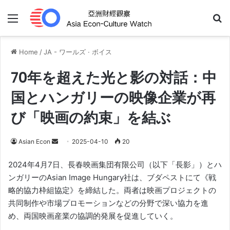
Menu
Se
Home
/
JA - ワールズ · ボイス
70年を超えた光と影の対話：中
国とハンガリーの映像企業が再
び「映画の約束」を結ぶ
Send
Asian Econ
2025-04-10
20
an
2024年4月7日、長春映画集団有限公司（以下「長影」）とハ
email
ンガリーのAsian Image Hungary社は、ブダペストにて《戦
略的協力枠組協定》を締結した。両者は映画プロジェクトの
共同制作や市場プロモーションなどの分野で深い協力を進
め、両国映画産業の協調的発展を促進していく。