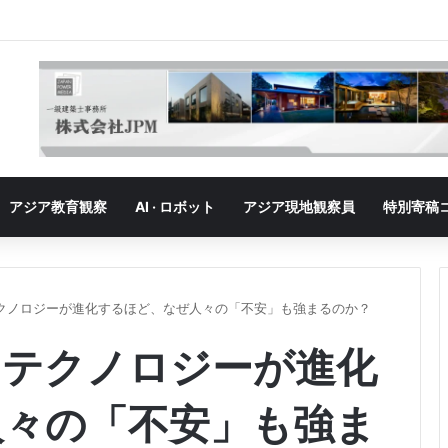
」の勝者｜ベトナム、「最大の勝者」が抱える成長の悩み
アジア教育観察
AI · ロボット
アジア現地観察員
特別寄稿
クノロジーが進化するほど、なぜ人々の「不安」も強まるのか？
）テクノロジーが進化
人々の「不安」も強ま