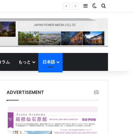
Sidebar
Switch skin
Search for
コラム
もっと
日本語
ADVERTISEMENT