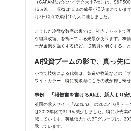
（GAFAMなどのハイテク大手7社）は、S&P5
15％以上、収益は13％の成長が見込まれていま
月7日時点で累計10万人に達しました。
こうした冷徹な数字の裏では、社内チャットで互
な組織改編」を祝っている光景があります。株価
ーが企業を強くするほど、従業員を弱くする」と
AI投資ブームの影で、真っ先
かつて技術による代替は、製造や物流などの「ブ
ワイトカラー、特に初級職にもその波が押し寄せ
事例｜「報告書を書けるAIは、新人より安
英国の求人サイト「Adzuna」の2025年6月
は2022年比で31.9％減少しました。特に小売業
減しています。英通信大手のBTグループは、20
示しています。